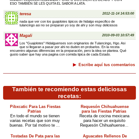
ESO TAMBIÉN SE LES QUITA EL SABOR A LATA.
teresa
2012-11-14 14:53:00
nada que ver con los guajolotes tipicos de hidalgo especifico de
tulancingo asi no se preparan yo soy de ahi y son muy deliciosos
Magali
2010-09-03 10:57:49
Los "Guajolotes" Hidalguenses son originarios de Tulancingo, Hgo. Asi
que si llegaran a pasar por ahi no duden en probarlos. En la receta
encuentro algunas diferencias en la preparación, pero la idea se plantea. Qué
gusto saber que hay una pagina con comida tipica de cada Estado.
Escribe aquí tus comentarios
También te recomiendo estas deliciosas
recetas:
Pibxcatic Para Las Fiestas
Requesón Chihuahuense
Patrias
para las Fiestas Patrias
En todo el mundo se tienen
Receta de cocina mexicana
varias recetas que son muy
para hacer un exquisito
buenas. Por tal motivo te ...
Requesón Chihuahuense...
Tostadas De Pata para las
Aguacates Rellenos De