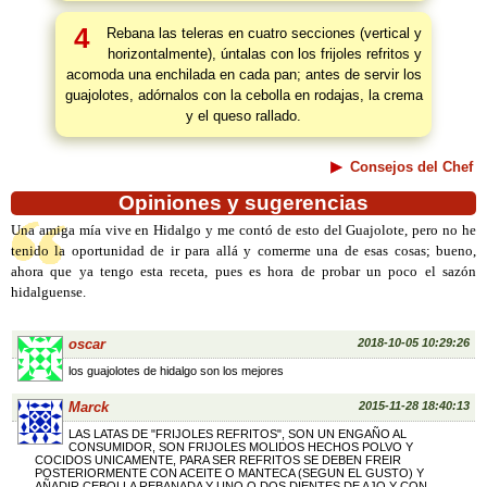
4
Rebana las teleras en cuatro secciones (vertical y
horizontalmente), úntalas con los frijoles refritos y
acomoda una enchilada en cada pan; antes de servir los
guajolotes, adórnalos con la cebolla en rodajas, la crema
y el queso rallado.
Consejos del Chef
Opiniones y sugerencias
Una amiga mía vive en Hidalgo y me contó de esto del Guajolote, pero no he
tenido la oportunidad de ir para allá y comerme una de esas cosas; bueno,
ahora que ya tengo esta receta, pues es hora de probar un poco el sazón
hidalguense.
oscar
2018-10-05 10:29:26
los guajolotes de hidalgo son los mejores
Marck
2015-11-28 18:40:13
LAS LATAS DE "FRIJOLES REFRITOS", SON UN ENGAÑO AL
CONSUMIDOR, SON FRIJOLES MOLIDOS HECHOS POLVO Y
COCIDOS UNICAMENTE, PARA SER REFRITOS SE DEBEN FREIR
POSTERIORMENTE CON ACEITE O MANTECA (SEGUN EL GUSTO) Y
AÑADIR CEBOLLA REBANADA Y UNO O DOS DIENTES DE AJO Y CON