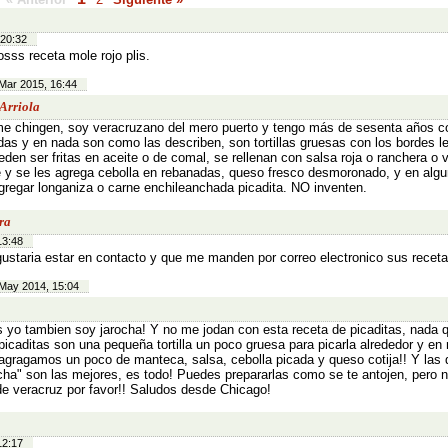
 20:32
osss receta mole rojo plis.
Mar 2015, 16:44
Arriola
e chingen, soy veracruzano del mero puerto y tengo más de sesenta años 
das y en nada son como las describen, son tortillas gruesas con los bordes 
eden ser fritas en aceite o de comal, se rellenan con salsa roja o ranchera o 
 y se les agrega cebolla en rebanadas, queso fresco desmoronado, y en alg
gregar longaniza o carne enchileanchada picadita. NO inventen.
ra
13:48
ustaria estar en contacto y que me manden por correo electronico sus recet
May 2014, 15:04
 yo tambien soy jarocha! Y no me jodan con esta receta de picaditas, nada 
picaditas son una pequeña tortilla un poco gruesa para picarla alrededor y en
agragamos un poco de manteca, salsa, cebolla picada y queso cotija!! Y las 
ha" son las mejores, es todo! Puedes prepararlas como se te antojen, pero n
de veracruz por favor!! Saludos desde Chicago!
12:17