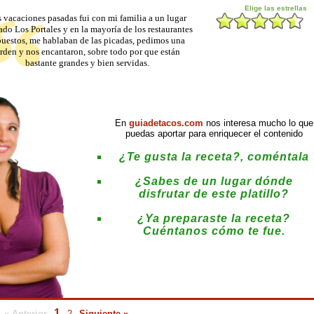
 vacaciones pasadas fui con mi familia a un lugar
ado Los Portales y en la mayoría de los restaurantes
puestos, me hablaban de las picadas, pedimos una
rden y nos encantaron, sobre todo por que están
bastante grandes y bien servidas.
En
guiadetacos.com
nos interesa mucho lo que
puedas aportar para enriquecer el contenido
¿Te gusta la receta?, coméntala
¿Sabes de un lugar dónde
disfrutar de este platillo?
¿Ya preparaste la receta?
Cuéntanos cómo te fue.
:
1
« Anterior
2
Siguiente »