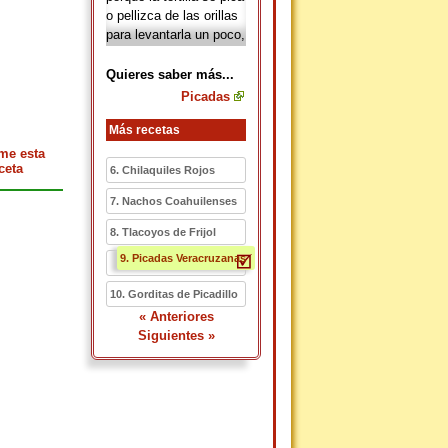
o pellizca de las orillas
para levantarla un poco,
lo que evita que se
derramen los
Quieres saber más...
ingredientes que la
Picadas
cubren.
Más recetas
me esta
ceta
6. Chilaquiles Rojos
7. Nachos Coahuilenses
8. Tlacoyos de Frijol
9. Picadas Veracruzanas
10. Gorditas de Picadillo
« Anteriores
Siguientes »