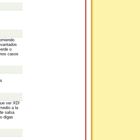
comiendo
levantados
verde o
unos casos
as
que ver XD!
 medio a la
de salsa
o digas