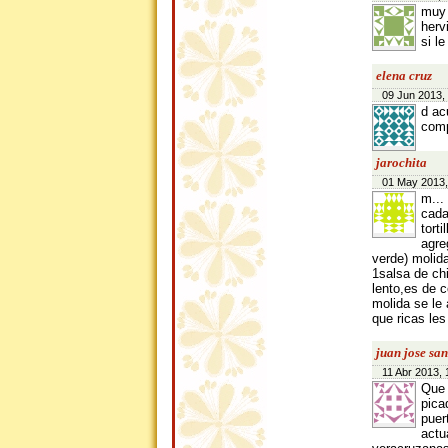
muy 
herv
si l
elena cruz
09 Jun 2013,
d ac
comp
jarochita
01 May 2013,
m...
cada
tort
agre
verde) molid
1salsa de ch
lento,es de c
molida se le 
que ricas le
juan jose san
11 Abr 2013, 
Que 
pica
puer
actu