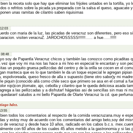
bien la receta solo que hay que eliminar los frijoles untados en la tortilla, yo 
idos o refritos sobre la picada ya preparada con la salsa el queso, aguacate y
e ponen unas ramitas de cilantro saben riquisimas
 12:03
uerdo con maria de la luz, las picadas de veracruz son diferentes, pero eso si
aracion. visiten veracruZ. JAROCHOSSSSS!!!!!!...... a hue......!!!!!
 08:48
 yo soy de Papantla Veracruz chicos y también las conozco como picaditas qu
 vez que voy mi ma nos las hace a mi hno en especial le encantan y son pe
illitas un poquito gruesa pellizcdas del centro y de la orilla se cocen en el coma
gan manteca que es lo que también le da un toque especial le agregan pipian 
a, espolvoreada, queso fresco de alla x supuesto (tiene otro sabor)y mi madr
ile piquin (conocido allá como chile seco que primero se asa en el comal a fu
olor rojo)con jitomate, ajo, cebolla y cilantro que le queda deliciosa asada ta
agrega a las pellizcadas y a disfrutar! háganlas asi de sencillas sin mas ni m
s quedaran! saludos a mi bello Papantla de Olarte Veracruz la cd. que perfum
tiago hdez.
13:55
bien todos los comentarios al respecto de la comida veracruzana.muy e espe
das y estoy muy de acuerdo con los comentarios del amigo beto,soy del mis
to de veracruz y desde hace 10 años, radicado en los cabos b.c.s. mex.cuen
almente con 60 años de los cuales 45 años metido a la gastronomia.y si las 