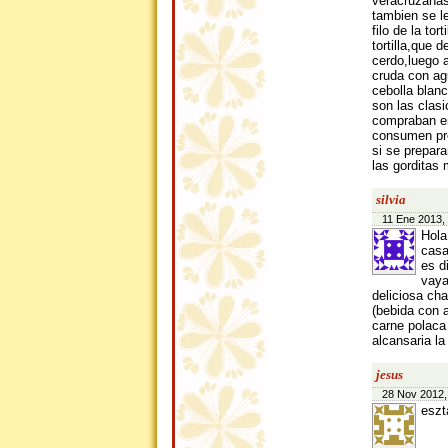
veracruzanas
tambien se le
filo de la to
tortilla,que 
cerdo,luego a
cruda con ag
cebolla blanc
son las clas
compraban en
consumen pre
si se prepar
las gorditas
silvia
11 Ene 2013,
Hola
casa
es d
vaya
deliciosa ch
(bebida con a
carne polac
alcansaria la
jesus
28 Nov 2012,
eszt