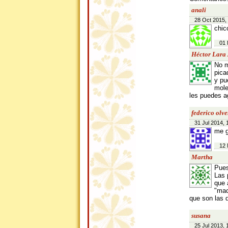
anali
28 Oct 2015,
chic
01 
Héctor Lara 
No m
pica
y pu
mole
les puedes a
federico olve
31 Jul 2014, 
me g
12 
Martha
Pues
Las 
que 
"mac
que son las 
susana
25 Jul 2013, 