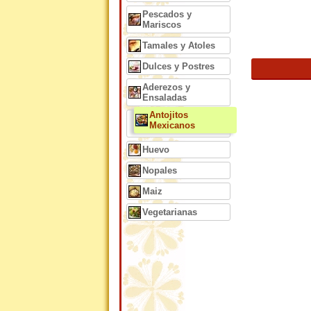
Pescados y
Mariscos
Tamales y Atoles
Dulces y Postres
Aderezos y
Ensaladas
Antojitos
Mexicanos
Huevo
Nopales
Maiz
Vegetarianas