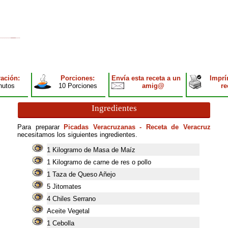
ación:
Porciones:
Envía esta receta a un
Imprí
nutos
10 Porciones
amig@
re
Ingredientes
Para preparar
Picadas Veracruzanas - Receta de Veracruz
necesitamos los siguientes ingredientes.
1
Kilogramo de Masa de Maíz
1
Kilogramo de carne de res o pollo
1
Taza de Queso Añejo
5
Jitomates
4
Chiles Serrano
Aceite Vegetal
1
Cebolla