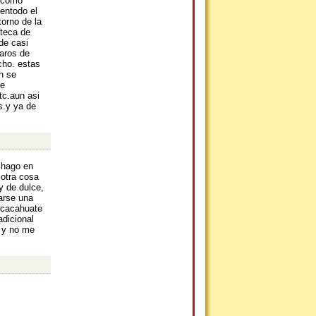
s como
,entodo el
torno de la
nteca de
de casi
aros de
cho. estas
n se
se
tc.aun asi
s.y ya de
 hago en
 otra cosa
y de dulce,
marse una
 cacahuate
adicional
 y no me