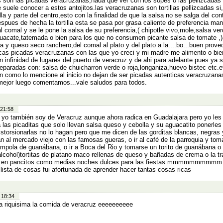
 son las picadas veracruzanas,nada que ver con los sopes o las pellizcada
 suele conocer a estos antojitos.las veracruzanas son tortillas pellizcadas si
rtilla y parte del centro,esto con la finalidad de que la salsa no se salga del con
despues de hecha la tortilla esta se pasa por grasa caliente de preferencia ma
l comal y se le pone la salsa de su preferencia,( chipotle vivo,mole,salsa ver
uacate,tatemada o bien para los que no consumen picante salsa de tomate ,)
a y queso seco ranchero,del comal al plato y del plato a la....bo...buen prove
icas picadas veracruzanas con las que yo creci y mi madre me alimento o bie
 infinidad de lugares del puerto de veracruz.y de ahi para adelante pues ya 
paradas con: salsa de chuicharron verde o roja,longaniza,huevo bistec etc.e
an como lo mencione al inicio no dejan de ser picadas autenticas veracruzana
 mejor luego comentamos...vale saludos para todos.
 21:58
 yo también soy de Veracruz aunque ahora radica en Guadalajara pero yo les
 las picaditas que solo llevan salsa queso y cebolla y su aguacatito ponerles
istorsionarlas no lo hagan pero que me dicen de las gorditas blancas, negras 
n al mercado viejo con las famosas gueras, o ir al café de la parroquia y to
ampola de guanábana, o ir a Boca del Rio y tomarse un torito de guanábana o
lcohol)tortitas de platano maco rellenas de queso y bañadas de crema o la tr
a en pancitos como medias noches dulces para las fiestas mmmmmmmmmm
 lista de cosas fui afortunada de aprender hacer tantas cosas ricas
 18:34
a riquisima la comida de veracruz eeeeeeeeee