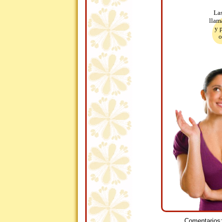
Las
llam
y 
o
Comentarios