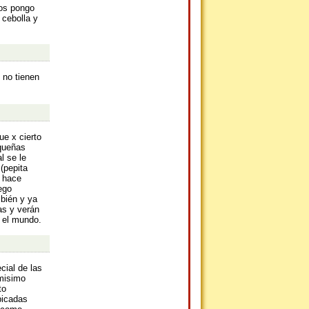
los pongo
 cebolla y
 no tienen
e x cierto
queñas
l se le
(pepita
e hace
ego
mbién y ya
as y verán
a el mundo.
cial de las
misimo
to
picadas