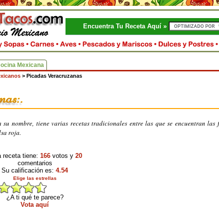
Encuentra Tu Receta Aquí »
Cocina Mexicana
exicanos
>
Picadas Veracruzanas
 su nombre, tiene varias recetas tradicionales entre las que se encuentran las
lsa roja.
 receta tiene:
166
votos y
20
comentarios
Su calificación es:
4.54
Elige las estrellas
¿A ti qué te parece?
Vota aquí