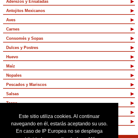
Aderezos y Ensaladas
Antojitos Mexicanos
Aves
Carnes
Consomés y Sopas
Dulces y Postres
Huevo
Maíz
Nopales
Pescados y Mariscos
Salsas
Tacos
Tamales y Atoles
Este sitio utiliza cookies. Al continuar
Vegetarianas
navegando en él, estarás aceptando su uso.
En caso de IP Europea no se despliega