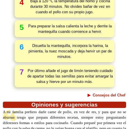
4
Baja a 120 °C la temperatura del horno y cocina
durante 30 minutos. No olvides bañar de vez en
cuando el pollo con su propio jugo.
5
Para preparar la salsa calienta la leche y derrite la
mantequilla cuando comience a hervir.
6
Disuelta la mantequilla, incorpora la harina, la
pimienta, la nuez moscada y deja hervir un par de
minutos.
7
Por último añade el jugo de limón teniendo cuidado
de apartar todas las semillas para evitar amargar la
salsa y hierve por un minuto más.
Consejos del Chef
Opiniones y sugerencias
A mi familia prefiero darle carne de pollo, en vez de res, y para que no se
aburran tengo que prepara diferentes recetas, siempre estoy preguntando
diferentes formas o estilos para cocinarlo. Cuando preparé por primera vez el
pollo con la salsa de crema, no le veían buena cara al platillo, pero en cuanto la