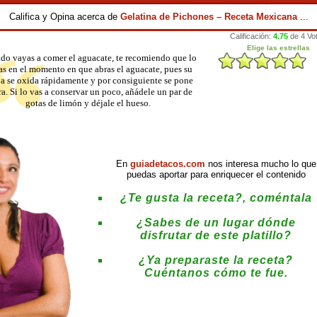
Califica y Opina acerca de
Gelatina de Pichones – Receta Mexicana
...
o vayas a comer el aguacate, te recomiendo que lo
s en el momento en que abras el aguacate, pues su
a se oxida rápidamente y por consiguiente se pone
a. Si lo vas a conservar un poco, añádele un par de
gotas de limón y déjale el hueso.
En
guiadetacos.com
nos interesa mucho lo que
puedas aportar para enriquecer el contenido
¿Te gusta la receta?, coméntala
¿Sabes de un lugar dónde
disfrutar de este platillo?
¿Ya preparaste la receta?
Cuéntanos cómo te fue.