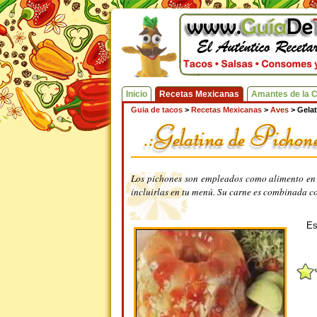
Inicio
Recetas Mexicanas
Amantes de la 
Guia de tacos
>
Recetas Mexicanas
>
Aves
>
Gelat
Los pichones son empleados como alimento en 
incluirlas en tu menú. Su carne es combinada con
Es