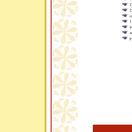
2
2
c
1
m
a
p