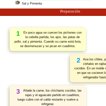
Sal y Pimienta
Preparación
1
En poco agua se cuecen los pichones con
la cebolla partida, los ajos, las patas de
pollo, sal y pimienta. Cuando su carne está lista,
se desmenuzan y se pican en cuadritos.
2
Asa los chiles, 
córtalos en rajit
cocidos. En un molde s
en que se cocieron l
refrigerador has
3
Añade la carne, los chícharos cocidos, las
rajas y el aguacate partido en cuadritos,
luego cubre con el caldo restante y vuelve a
refrigerar.