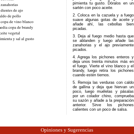
pimienta tu gusto. Dóralos en un
 zanahorias
sartén con poco aceite.
 dientes de ajo
2. Coloca en la cazuela y a fuego
aldo de pollo
suave algunas gotas de aceite y
 copa de vino blanco
añade ahí, las cebollas bien
edia copa de brandy
picadas.
ceite vegetal
3. Deja al fuego medio hasta que
imienta y sal al gusto
se ablanden y luego añade las
zanahorias y el ajo previamente
picados.
4. Agrega los pichones enteros y
deja unos treinta minutos más en
el fuego. Vierte el vino blanco y el
brandy, luego retira los pichones
cuando estén tiernos.
5. Remoja las verduras con caldo
de gallina y deja que hiervan un
poco, luego muélelas y pásalas
por un colador chino, comprueba
su sazón y añade a la preparación
anterior. Sirve los pichones
calientes con un poco de salsa.
Opiniones y Sugerencias