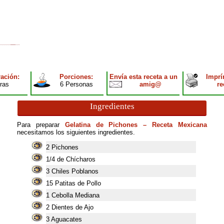
ación:
Porciones:
Envía esta receta a un
Imprí
oras
6 Personas
amig@
re
Ingredientes
Para preparar
Gelatina de Pichones – Receta Mexicana
necesitamos los siguientes ingredientes.
2
Pichones
1/4 de Chícharos
3
Chiles Poblanos
15
Patitas de Pollo
1
Cebolla Mediana
2
Dientes de Ajo
3
Aguacates