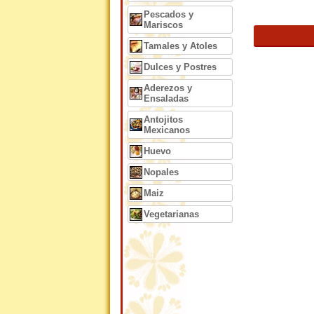
Pescados y
Mariscos
Tamales y Atoles
Dulces y Postres
Aderezos y
Ensaladas
Antojitos
Mexicanos
Huevo
Nopales
Maiz
Vegetarianas