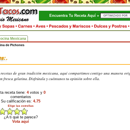
Encuentra Tu Receta Aquí »
Cocina Mexicana
ina de Pichones
recetas de gran tradición mexicana, aquí compartimos contigo una manera ori
 fresca gelatina. Disfrútala y cuéntanos tu opinión sobre ella.
ta receta tiene:
4
votos y
0
comentarios
Su calificación es:
4.75
Elige las estrellas
¿A ti qué te parece?
Vota aquí