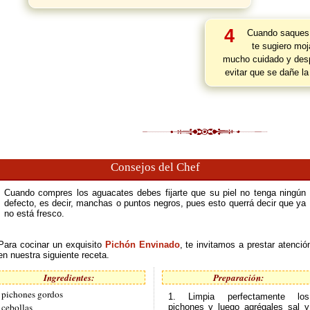
4
Cuando saques 
te sugiero moj
mucho cuidado y des
evitar que se dañe la
Consejos del Chef
Cuando compres los aguacates debes fijarte que su piel no tenga ningún
defecto, es decir, manchas o puntos negros, pues esto querrá decir que ya
no está fresco.
Para cocinar un exquisito
Pichón Envinado
, te invitamos a prestar atenció
en nuestra siguiente receta.
Ingredientes:
Preparación:
 pichones gordos
1. Limpia perfectamente los
 cebollas
pichones y luego agrégales sal y