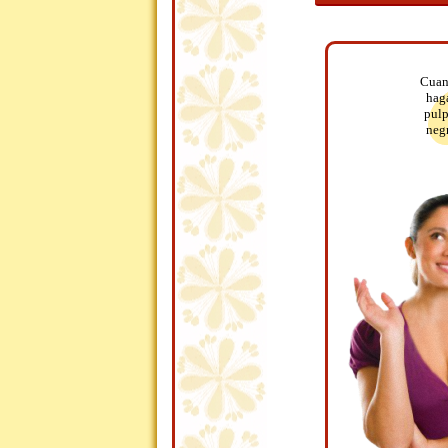
Cuand
haga
pulp
negr