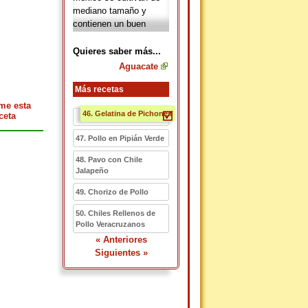
mediano tamaño y
contienen un buen
porcentaje de aceite,
mientras que los de la
Quieres saber más...
Antillana son más
Aguacate
grandes y con menos
aceites.
Más recetas
me esta
46. Gelatina de Pichones
ceta
47. Pollo en Pipián Verde
48. Pavo con Chile
Jalapeño
49. Chorizo de Pollo
50. Chiles Rellenos de
Pollo Veracruzanos
« Anteriores
Siguientes »