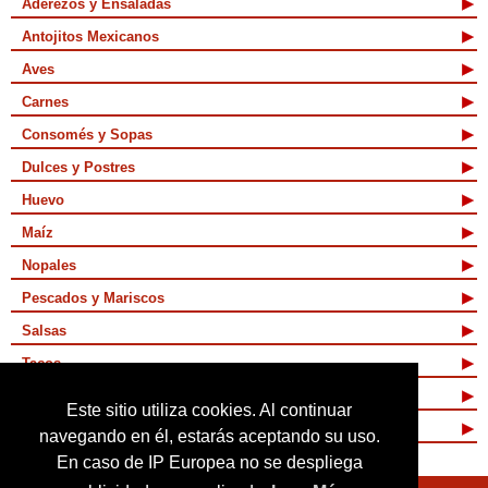
Aderezos y Ensaladas
Antojitos Mexicanos
Aves
Carnes
Consomés y Sopas
Dulces y Postres
Huevo
Maíz
Nopales
Pescados y Mariscos
Salsas
Tacos
Tamales y Atoles
Este sitio utiliza cookies. Al continuar
Vegetarianas
navegando en él, estarás aceptando su uso.
En caso de IP Europea no se despliega