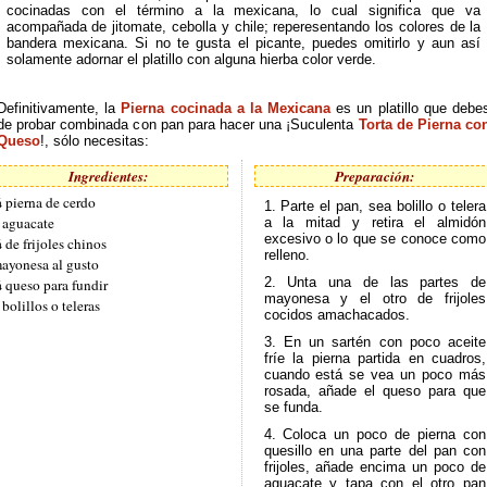
cocinadas con el término a la mexicana, lo cual significa que va
acompañada de jitomate, cebolla y chile; reperesentando los colores de la
bandera mexicana. Si no te gusta el picante, puedes omitirlo y aun así
solamente adornar el platillo con alguna hierba color verde.
Definitivamente, la
Pierna cocinada a la Mexicana
es un platillo que debe
de probar combinada con pan para hacer una ¡Suculenta
Torta de Pierna co
Queso
!, sólo necesitas:
Ingredientes:
Preparación:
 pierna de cerdo
1. Parte el pan, sea bolillo o telera
 aguacate
a la mitad y retira el almidón
excesivo o lo que se conoce como
 de frijoles chinos
relleno.
ayonesa al gusto
2. Unta una de las partes de
 queso para fundir
mayonesa y el otro de frijoles
 bolillos o teleras
cocidos amachacados.
3. En un sartén con poco aceite
fríe la pierna partida en cuadros,
cuando está se vea un poco más
rosada, añade el queso para que
se funda.
4. Coloca un poco de pierna con
quesillo en una parte del pan con
frijoles, añade encima un poco de
aguacate y tapa con el otro pan