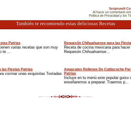
Scriptsmill C
Al hacer un comentario es
Política de Privacidad y los 
También te recomiendo estas deliciosas Recetas
estas Patrias
Requesón Chihuahuense para las Fiesta
tienen varias recetas que son muy
Receta de cocina mexicana para hacer 
 te ...
Requesón Chihuahuense...
 las Fiestas Patrias
Aguacates Rellenos De Cuitlacoche Par
ara cocinar unas exquisitas Tostadas
Patrias
Incluye en tu menú este popular guiso 
enseñaremos a preparar. Traemos p...