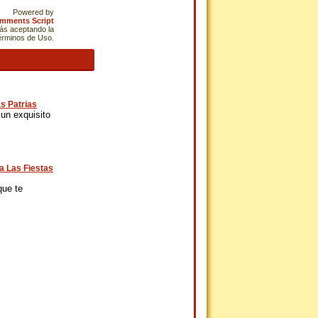
Powered by
omments Script
tás aceptando la
Términos de Uso.
s Patrias
un exquisito
a Las Fiestas
que te