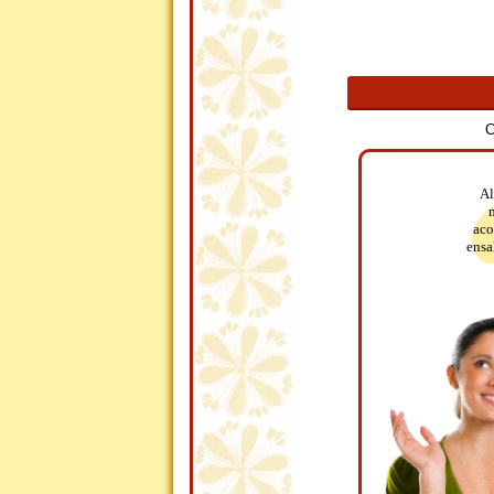
C
Al
aco
ensa