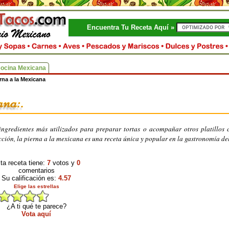
Encuentra Tu Receta Aquí »
Cocina Mexicana
rna a la Mexicana
ingredientes más utilizados para preparar tortas o acompañar otros platillos
occión, la pierna a la mexicana es una receta única y popular en la gastronomía del
ta receta tiene:
7
votos y
0
comentarios
Su calificación es:
4.57
Elige las estrellas
¿A ti qué te parece?
Vota aquí