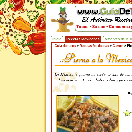
Inicio
Recetas Mexicanas
Amantes de la 
Guia de tacos
>
Recetas Mexicanas
>
Carnes
>
Pie
En México, la pierna de cerdo es uno de los 
milanesa de res. Por su saladito sabor y fácil c
Es