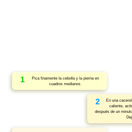
1
Pica finamente la cebolla y la pierna en
cuadros medianos.
2
En una cacerol
caliente, aci
después de un minuto,
Dej