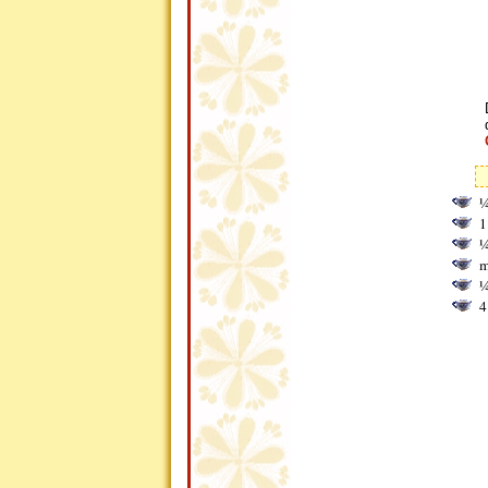
¼
1
¼
m
¼
4