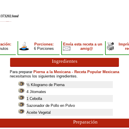
/373202.html
ación:
Porciones:
Envía esta receta a un
Imprí
nutos
6 Porciones
amig@
re
Ingredientes
Para preparar
Pierna a la Mexicana - Receta Popular Mexicana
necesitamos los siguientes ingredientes.
½ Kilogramo de Pierna
4
Jitomates
1
Cebolla
Sazonador de Pollo en Polvo
Aceite Vegetal
Preparación