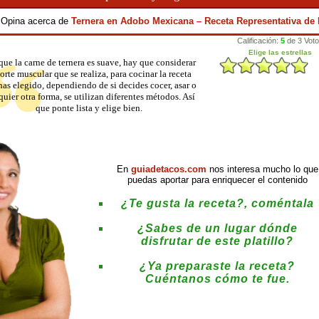
y Opina acerca de
Ternera en Adobo Mexicana – Receta Representativa de
ue la carne de ternera es suave, hay que considerar
corte muscular que se realiza, para cocinar la receta
has elegido, dependiendo de si decides cocer, asar o
quier otra forma, se utilizan diferentes métodos. Así
que ponte lista y elige bien.
En
guiadetacos.com
nos interesa mucho lo que
puedas aportar para enriquecer el contenido
¿Te gusta la receta?, coméntala
¿Sabes de un lugar dónde
disfrutar de este platillo?
¿Ya preparaste la receta?
Cuéntanos cómo te fue.