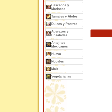
Pescados y
Mariscos
Tamales y Atoles
Dulces y Postres
Aderezos y
Ensaladas
Antojitos
Mexicanos
Huevo
Nopales
Maiz
Vegetarianas