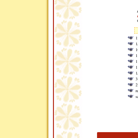
1
1
1
1
1
1
1
3
2
r
s