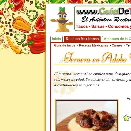
Inicio
Recetas Mexicanas
Amantes de la 
Guia de tacos
>
Recetas Mexicanas
>
Carnes
>
Te
El término “ternera” se emplea para designar a
seis meses de edad. Su consistencia es tierna y
a continuación te sugerimos.
Es