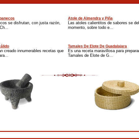
apanecos
Atole de Almendra y Piña
os se disfrutan, con justa razón,
Las atoles calientitos de sabores se del
Ch...
momento, sobre todo e...
cálido
Tamales De Elote De Guadalajara
an creado innumerables recetas que
Es una receta maravillosa para prepara
ra...
Tamales de Elote de G...