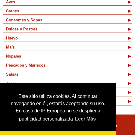
Aves
Carnes
Consomés y Sopas
Dulces y Postres
Huevo
Maíz
Nopales
Pescados y Mariscos
Salsas
Tacos
Tamales y Atoles
Este sitio utiliza cookies. Al continuar
Vegetarianas
navegando en él, estarás aceptando su uso.
En caso de IP Europea no se despliega
publicidad personalizada
Leer Más
Quienes Somos
Términos de Uso