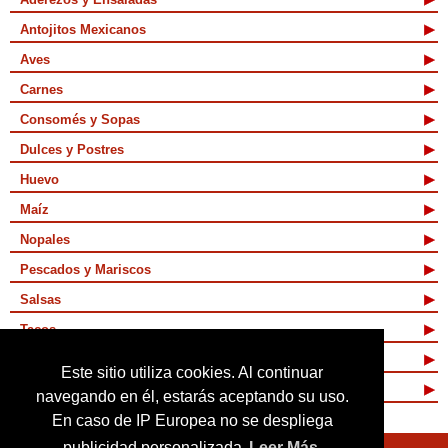
Antojitos Mexicanos
Aves
Carnes
Consomés y Sopas
Dulces y Postres
Huevo
Maíz
Nopales
Pescados y Mariscos
Salsas
Tacos
Tamales y Atoles
Este sitio utiliza cookies. Al continuar
Vegetarianas
navegando en él, estarás aceptando su uso.
En caso de IP Europea no se despliega
publicidad personalizada
Leer Más