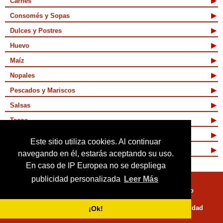
Carnes
Consomés y Sopas
Dulces y Postres
Huevo
Maíz
Nopales
Pescados y Mariscos
Salsas
Tacos
Tamales y Atoles
Este sitio utiliza cookies. Al continuar
Vegetarianas
navegando en él, estarás aceptando su uso.
En caso de IP Europea no se despliega
publicidad personalizada
Leer Más
Quienes Somos
Términos de Uso
Mapa de sitio
Políticas de Privacidad
¡Ok!