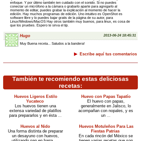
enfoque. Y por último también ten cuidado con el sonido. Si no puedes
conectar un micrófono a la cámara o grabarlo aparte para agregarlo al
momento de editar, puedes grabar la explicación al momento de hacer la
edición. Hay muchos programas de edición. Uno intuitivo es OpenShot es
software libre y lo puedes bajar gratis de la página de su autor, para
Linux/Windows/MacOS Hay otros también muy buenos, para linux, es cosa de
que los pruebes. Espero te sirva el tip.
Hugo
2013-06-24 18:45:31
Muy Buena receta... Saludos a la bandera!
Escribe aquí tus comentarios
También te recomiendo estas deliciosas
recetas:
Huevos Ligeros Estilo
Huevo con Papas Tapatío
Yucateco
El huevo con papas,
Los huevos tienen una
generalmente en Jalisco, lo
extensa variedad de platillos
acompañan con nopales, y es
para prepararlos y en ésta ...
un ...
Huevos al Nido
Huevos Motuleños Para Las
Una forma distinta de preparar
Fiestas Patrias
un desayuno con huevos,
En cada rincón del México se
utilizando pan en barra, ...
tienen varias recetas que son