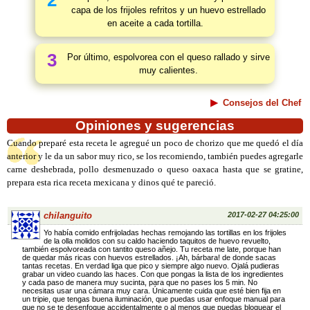
2
capa de los frijoles refritos y un huevo estrellado
en aceite a cada tortilla.
3
Por último, espolvorea con el queso rallado y sirve
muy calientes.
Consejos del Chef
Opiniones y sugerencias
Cuando preparé esta receta le agregué un poco de chorizo que me quedó el día
anterior y le da un sabor muy rico, se los recomiendo, también puedes agregarle
carne deshebrada, pollo desmenuzado o queso oaxaca hasta que se gratine,
prepara esta rica receta mexicana y dinos qué te pareció.
chilanguito
2017-02-27 04:25:00
Yo había comido enfrijoladas hechas remojando las tortillas en los frijoles
de la olla molidos con su caldo haciendo taquitos de huevo revuelto,
también espolvoreada con tantito queso añejo. Tu receta me late, porque han
de quedar más ricas con huevos estrellados. ¡Ah, bárbara! de donde sacas
tantas recetas. En verdad liga que pico y siempre algo nuevo. Ojalá pudieras
grabar un video cuando las haces. Con que pongas la lista de los ingredientes
y cada paso de manera muy sucinta, para que no pases los 5 min. No
necesitas usar una cámara muy cara. Únicamente cuida que esté bien fija en
un tripie, que tengas buena iluminación, que puedas usar enfoque manual para
que no se te desenfoque accidentalmente o al menos que puedas bloquear el