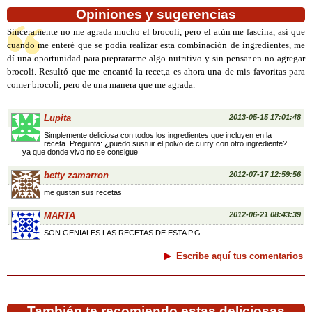
Opiniones y sugerencias
Sinceramente no me agrada mucho el brocoli, pero el atún me fascina, así que
cuando me enteré que se podía realizar esta combinación de ingredientes, me
dí una oportunidad para preprararme algo nutritivo y sin pensar en no agregar
brocoli. Resultó que me encantó la recet,a es ahora una de mis favoritas para
comer brocoli, pero de una manera que me agrada.
Lupita
2013-05-15 17:01:48
Simplemente deliciosa con todos los ingredientes que incluyen en la
receta. Pregunta: ¿puedo sustuir el polvo de curry con otro ingrediente?,
ya que donde vivo no se consigue
betty zamarron
2012-07-17 12:59:56
me gustan sus recetas
MARTA
2012-06-21 08:43:39
SON GENIALES LAS RECETAS DE ESTA P.G
Escribe aquí tus comentarios
También te recomiendo estas deliciosas