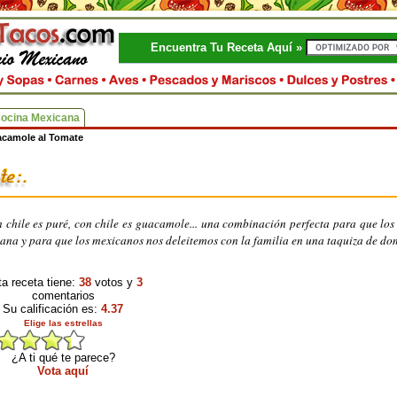
Encuentra Tu Receta Aquí »
Cocina Mexicana
camole al Tomate
 chile es puré, con chile es guacamole... una combinación perfecta para que los 
cana y para que los mexicanos nos deleitemos con la familia en una taquiza de do
a receta tiene:
38
votos y
3
comentarios
Su calificación es:
4.37
Elige las estrellas
¿A ti qué te parece?
Vota aquí