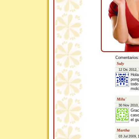
Comentarios
Suly
12 Dic 2012, 
Hola
pong
todo
molc
Milu´
30 Nov 2010,
Grac
caso
el g
Martha
03 Jul 2009, 