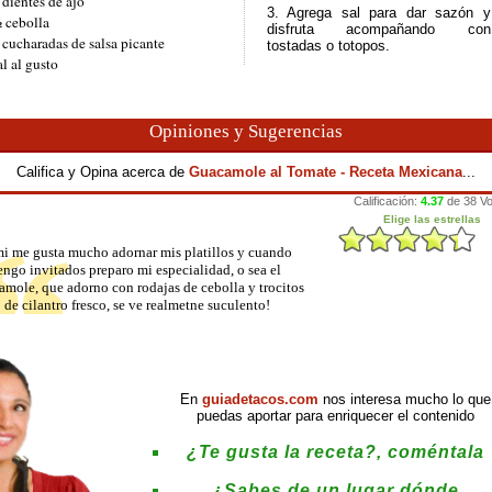
 dientes de ajo
3. Agrega sal para dar sazón y
 cebolla
disfruta acompañando con
 cucharadas de salsa picante
tostadas o totopos.
al al gusto
Opiniones y Sugerencias
Califica y Opina acerca de
Guacamole al Tomate - Receta Mexicana
...
i me gusta mucho adornar mis platillos y cuando
engo invitados preparo mi especialidad, o sea el
amole, que adorno con rodajas de cebolla y trocitos
de cilantro fresco, se ve realmetne suculento!
En
guiadetacos.com
nos interesa mucho lo que
puedas aportar para enriquecer el contenido
¿Te gusta la receta?, coméntala
¿Sabes de un lugar dónde