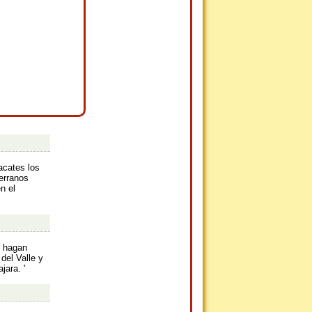
acates los
erranos
n el
o hagan
del Valle y
ara. '