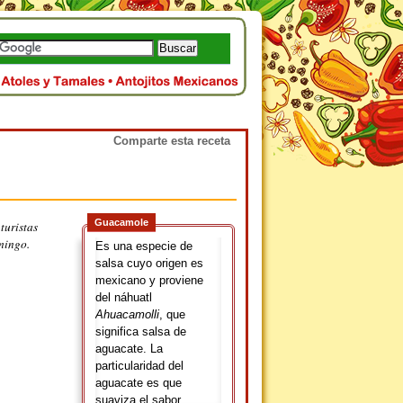
Comparte esta receta
Guacamole
turistas
mingo.
Es una especie de
salsa cuyo origen es
mexicano y proviene
del náhuatl
Ahuacamolli
, que
significa salsa de
aguacate. La
particularidad del
aguacate es que
suaviza el sabor