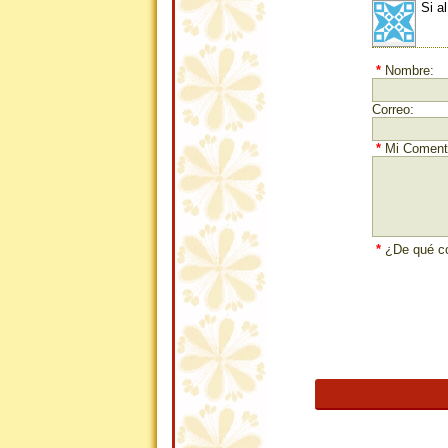
Si a
*
Nombre:
Correo:
*
Mi Comenta
*
¿De qué co