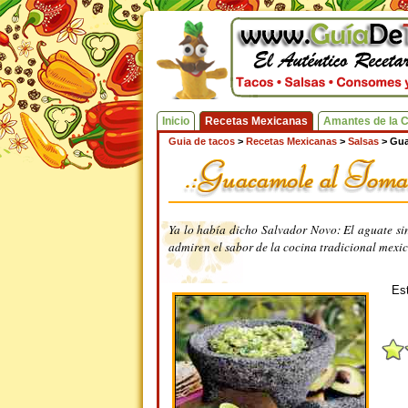
Inicio
Recetas Mexicanas
Amantes de la 
Guia de tacos
>
Recetas Mexicanas
>
Salsas
>
Gua
Ya lo había dicho Salvador Novo: El aguate sin
admiren el sabor de la cocina tradicional mexi
Est