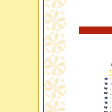
1
2
1
z
1
1
4