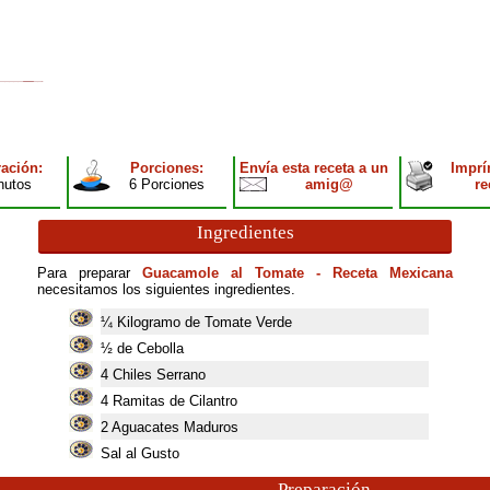
ación:
Porciones:
Envía esta receta a un
Imprí
nutos
6 Porciones
amig@
re
Ingredientes
Para preparar
Guacamole al Tomate - Receta Mexicana
necesitamos los siguientes ingredientes.
¼ Kilogramo de Tomate Verde
½ de Cebolla
4
Chiles Serrano
4
Ramitas de Cilantro
2
Aguacates Maduros
Sal al Gusto
Preparación