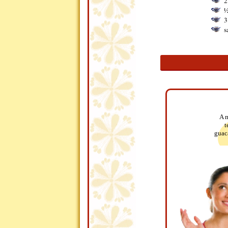
2
½
3
s
A m
t
guac