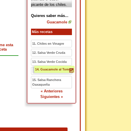
picante de los chiles.
Quieres saber más...
Guacamole
Más recetas
11. Chiles en Vinagre
me esta
ceta
12. Salsa Verde Cruda
13. Salsa Verde Cocida
14. Guacamole al Tomate
15. Salsa Ranchera
Oaxaqueña
« Anteriores
Siguientes »