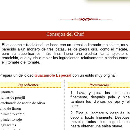
Consejos del Chef
El guacamole tradicional se hace con un utensilio llamado molcajete, muy
parecido a un mortero de tres patas, es de piedra gris, como el metate,
pero su superfice es más fina. Tiene una piedrita llama tejolote o
temolchin, que ayuda a moler los ingredientes relativamente blandos como
el jitomate o el tomate.
Prepara un delicioso
Guacamole Especial
con un estilo muy original.
Ingredientes:
Preparación:
 jitomate
1. Lava y pica los pimientos
 ramas de perejil
finamente, después pela y pica
también los dientes de ajo y el
 cucharada de aceite de oliva
perejil.
umo de limón
2. Pica el jitomate y después la
 pimiento verde
cebolla, hazlo finamente. Después
 pimiento rojo
mezcla todos los ingredientes
 aguacates
hasta obtener una salsa suave.