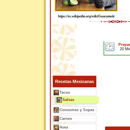
https://es.wikipedia.org/wiki/Guacamole
Prepar
20 Mi
Recetas Mexicanas
Tacos
Salsas
Consomes y Sopas
Carnes
Aves