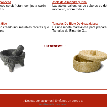
apanecos
Atole de Almendra y Piña
os se disfrutan, con justa razón,
Las atoles calientitos de sabores se del
Ch...
momento, sobre todo e...
cálido
Tamales De Elote De Guadalajara
an creado innumerables recetas que
Es una receta maravillosa para prepara
ra...
Tamales de Elote de G...
¿Deseas contactarnos? Envíanos un correo a: