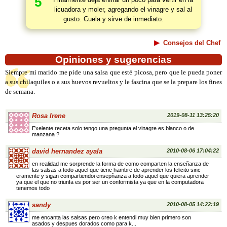
5
licuadora y moler, agregando el vinagre y sal al
gusto. Cuela y sirve de inmediato.
Consejos del Chef
Opiniones y sugerencias
Siempre mi marido me pide una salsa que esté picosa, pero que le pueda poner
a sus chilaquiles o a sus huevos revueltos y le fascina que se la prepare los fines
de semana.
Rosa Irene
2019-08-11 13:25:20
Exelente receta solo tengo una pregunta el vinagre es blanco o de
manzana ?
david hernandez ayala
2010-08-06 17:04:22
en realidad me sorprende la forma de como comparten la enseñanza de
las salsas a todo aquel que tiene hambre de aprender los felicito sinc
eramente y sigan compartiendoi ensepñanza a todo aquel que quiera aprender
ya que el que no triunfa es por ser un conformista ya que en la computadora
tenemos todo
sandy
2010-08-05 14:22:19
me encanta las salsas pero creo k entendi muy bien primero son
asados y despues dorados como para k...