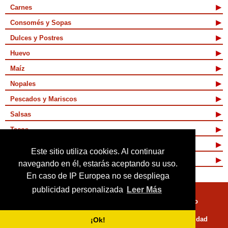
Carnes
Consomés y Sopas
Dulces y Postres
Huevo
Maíz
Nopales
Pescados y Mariscos
Salsas
Tacos
Tamales y Atoles
Este sitio utiliza cookies. Al continuar
Vegetarianas
navegando en él, estarás aceptando su uso.
En caso de IP Europea no se despliega
publicidad personalizada
Leer Más
Quienes Somos
Términos de Uso
Mapa de sitio
Políticas de Privacidad
¡Ok!