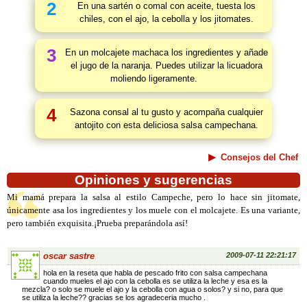
2
En una sartén o comal con aceite, tuesta los
chiles, con el ajo, la cebolla y los jitomates.
3
En un molcajete machaca los ingredientes y añade
el jugo de la naranja. Puedes utilizar la licuadora
moliendo ligeramente.
4
Sazona consal al tu gusto y acompaña cualquier
antojito con esta deliciosa salsa campechana.
Consejos del Chef
Opiniones y sugerencias
Mi mamá prepara la salsa al estilo Campeche, pero lo hace sin jitomate,
únicamente asa los ingredientes y los muele con el molcajete. Es una variante,
pero también exquisita.¡Prueba preparándola así!
oscar sastre
2009-07-11 22:21:17
hola en la reseta que habla de pescado frito con salsa campechana
cuando mueles el ajo con la cebolla es se utiliza la leche y esa es la
mezcla? o solo se muele el ajo y la cebolla con agua o solos? y si no, para que
se utiliza la leche?? gracias se los agradeceria mucho .