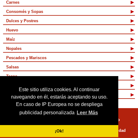
Carnes
Consomés y Sopas
Dulces y Postres
Huevo
Maíz
Nopales
Pescados y Mariscos
Salsas
Tacos
Tamales y Atoles
Este sitio utiliza cookies. Al continuar
Vegetarianas
navegando en él, estarás aceptando su uso.
En caso de IP Europea no se despliega
publicidad personalizada
Leer Más
Quienes Somos
Términos de Uso
Mapa de sitio
Políticas de Privacidad
¡Ok!