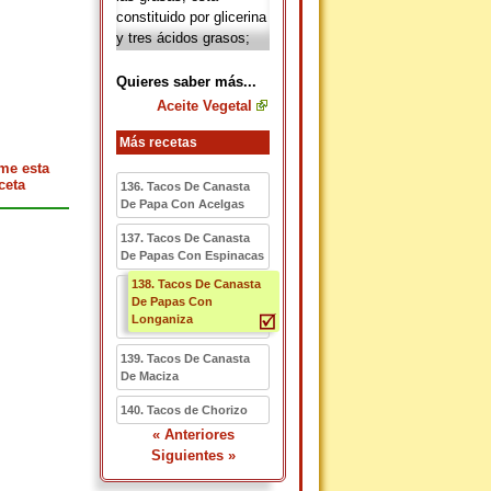
constituido por glicerina
y tres ácidos grasos;
muchos
aceites
vegetales
son
Quieres saber más...
preferibles a las grasas
Aceite Vegetal
animales para el
consumo humano,
Más recetas
debido a que son ricos
me esta
en ácidos grasos mono
ceta
136. Tacos De Canasta
o poliinsaturados, una
De Papa Con Acelgas
cualidad muy
137. Tacos De Canasta
importante para la
De Papas Con Espinacas
transformación de grasa
138. Tacos De Canasta
en el organismo
De Papas Con
humano.
Longaniza
139. Tacos De Canasta
De Maciza
140. Tacos de Chorizo
« Anteriores
Siguientes »