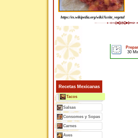
https://es.wikipedia.org/wiki/Aceite_vegetal
Prepar
30 Mi
Recetas Mexicanas
Tacos
Salsas
Consomes y Sopas
Carnes
Aves