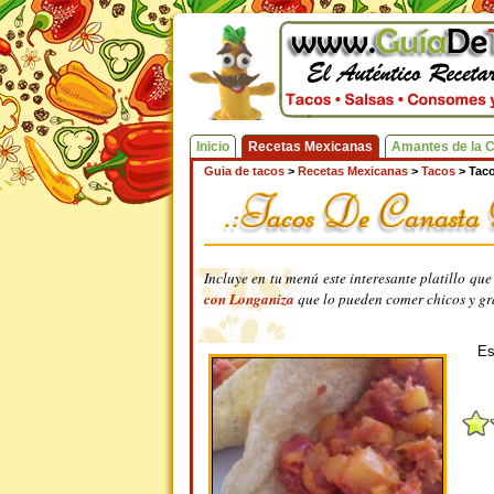
Inicio
Recetas Mexicanas
Amantes de la 
Guia de tacos
>
Recetas Mexicanas
>
Tacos
>
Tac
Incluye en tu menú este interesante platillo q
con Longaniza
que lo pueden comer chicos y gr
Es