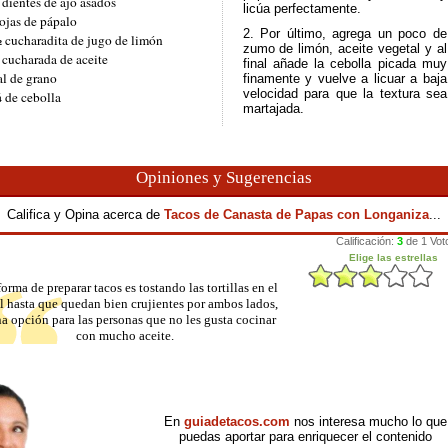
 dientes de ajo asados
licúa perfectamente.
ojas de pápalo
2. Por último, agrega un poco de
 cucharadita de jugo de limón
zumo de limón, aceite vegetal y al
 cucharada de aceite
final añade la cebolla picada muy
al de grano
finamente y vuelve a licuar a baja
velocidad para que la textura sea
 de cebolla
martajada.
Opiniones y Sugerencias
Califica y Opina acerca de
Tacos de Canasta de Papas con Longaniza
...
forma de preparar tacos es tostando las tortillas en el
 hasta que quedan bien crujientes por ambos lados,
na opción para las personas que no les gusta cocinar
con mucho aceite.
En
guiadetacos.com
nos interesa mucho lo que
puedas aportar para enriquecer el contenido