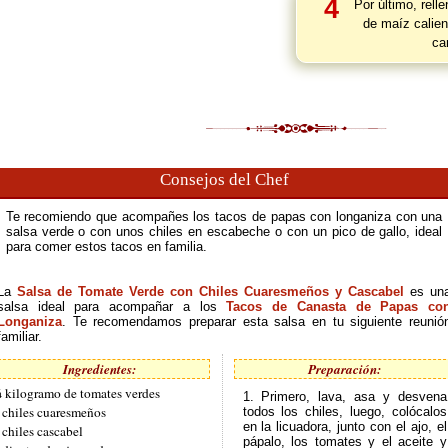
4
Por último, relle
de maíz calien
ca
Consejos del Chef
Te recomiendo que acompañes los tacos de papas con longaniza con una
salsa verde o con unos chiles en escabeche o con un pico de gallo, ideal
para comer estos tacos en familia.
La
Salsa de Tomate Verde con Chiles Cuaresmeños y Cascabel
es un
salsa ideal para acompañar a los
Tacos de Canasta de Papas co
Longaniza
. Te recomendamos preparar esta salsa en tu siguiente reunió
familiar.
Ingredientes:
Preparación:
 kilogramo de tomates verdes
1. Primero, lava, asa y desvena
 chiles cuaresmeños
todos los chiles, luego, colócalos
en la licuadora, junto con el ajo, el
 chiles cascabel
pápalo, los tomates y el aceite y