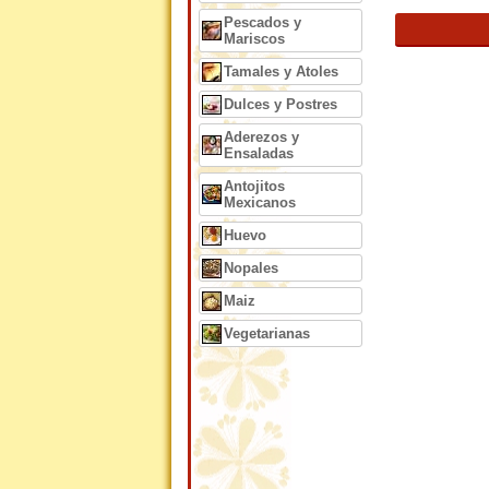
Pescados y
Mariscos
Tamales y Atoles
Dulces y Postres
Aderezos y
Ensaladas
Antojitos
Mexicanos
Huevo
Nopales
Maiz
Vegetarianas