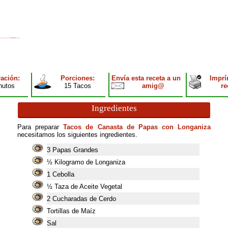
ación:
Porciones:
Envía esta receta a un
Imprí
nutos
15 Tacos
amig@
re
Ingredientes
Para preparar
Tacos de Canasta de Papas con Longaniza
necesitamos los siguientes ingredientes.
3
Papas Grandes
½ Kilogramo de Longaniza
1
Cebolla
½ Taza de Aceite Vegetal
2
Cucharadas de Cerdo
Tortillas de Maíz
Sal