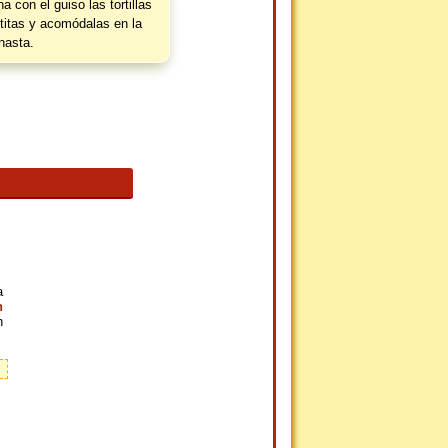
na con el guiso las tortillas
titas y acomódalas en la
nasta.
a
n
n