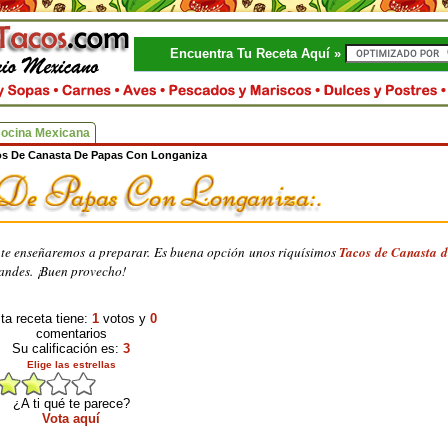
Encuentra Tu Receta Aquí »
Cocina Mexicana
os De Canasta De Papas Con Longaniza
ue te enseñaremos a preparar. Es buena opción unos riquísimos
Tacos de Canasta d
andes. ¡Buen provecho!
ta receta tiene:
1
votos y
0
comentarios
Su calificación es:
3
Elige las estrellas
¿A ti qué te parece?
Vota aquí