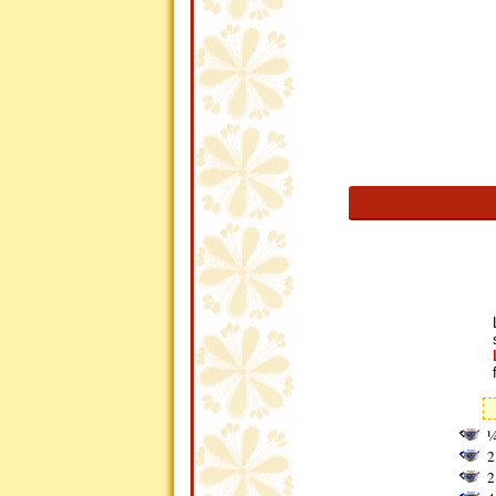
¼
2
2