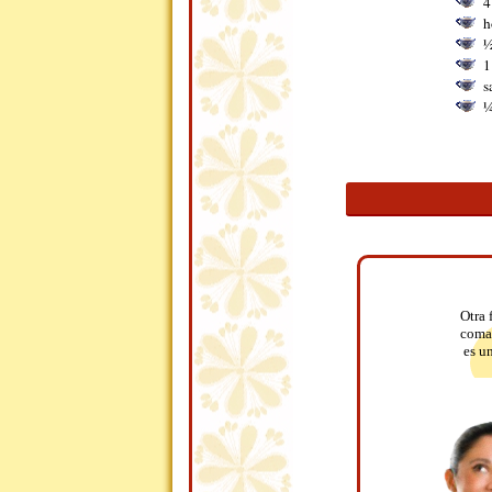
4
h
½
1
s
¼
Otra 
comal
es u