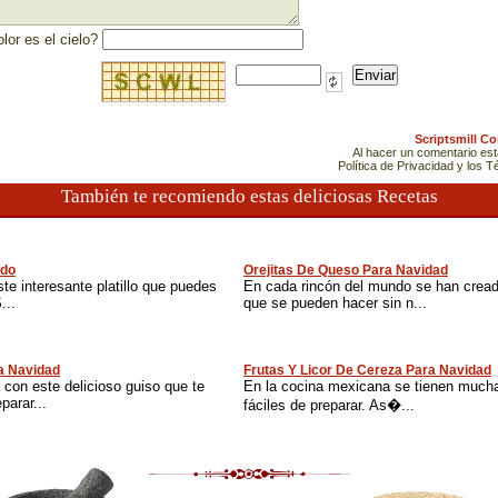
lor es el cielo?
Scriptsmill C
Al hacer un comentario es
Política de Privacidad y los 
También te recomiendo estas deliciosas Recetas
ido
Orejitas De Queso Para Navidad
ste interesante platillo que puedes
En cada rincón del mundo se han cread
...
que se pueden hacer sin n...
a Navidad
Frutas Y Licor De Cereza Para Navidad
a con este delicioso guiso que te
En la cocina mexicana se tienen much
arar...
fáciles de preparar. As�...