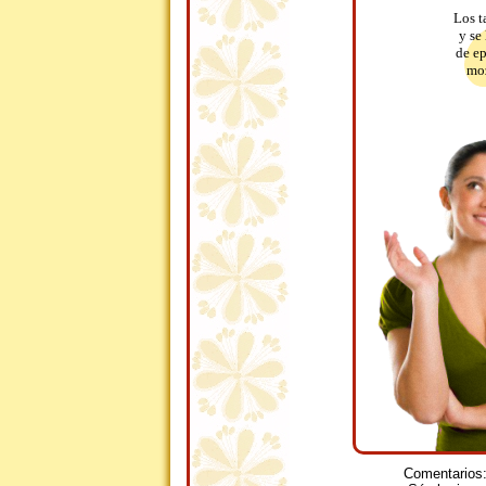
Los t
y se
de ep
moz
Comentarios