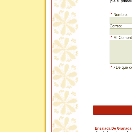
¡Sé el primer
*
Nombre:
Correo:
*
Mi Comenta
*
¿De qué co
Ensalada De Granada