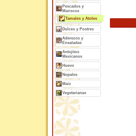
Pescados y
Mariscos
Tamales y Atoles
Dulces y Postres
Aderezos y
Ensaladas
Antojitos
Mexicanos
Huevo
Nopales
Maiz
Vegetarianas