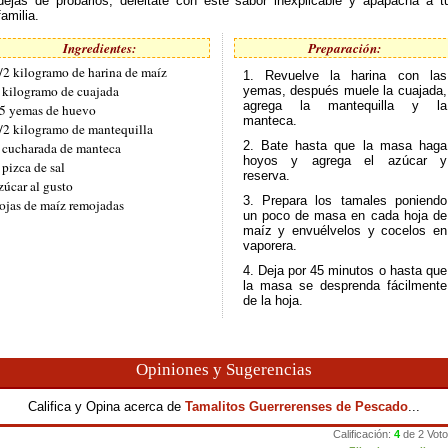
dejas de probarlos, deléitate con este sabor inexplicable y apapacha a t
familia.
Ingredientes:
Preparación:
/2 kilogramo de harina de maíz
1. Revuelve la harina con las
 kilogramo de cuajada
yemas, después muele la cuajada,
agrega la mantequilla y la
5 yemas de huevo
manteca.
/2 kilogramo de mantequilla
2. Bate hasta que la masa haga
 cucharada de manteca
hoyos y agrega el azúcar y
 pizca de sal
reserva.
zúcar al gusto
3. Prepara los tamales poniendo
ojas de maíz remojadas
un poco de masa en cada hoja de
maíz y envuélvelos y cocelos en
vaporera.
4. Deja por 45 minutos o hasta que
la masa se desprenda fácilmente
de la hoja.
Opiniones y Sugerencias
Califica y Opina acerca de
Tamalitos Guerrerenses de Pescado
...