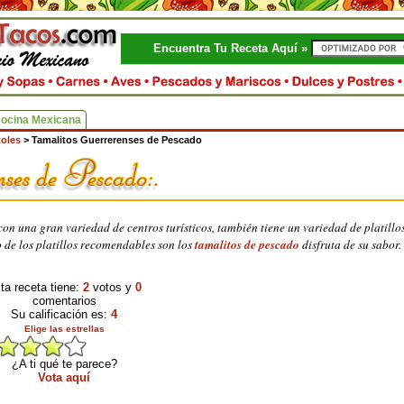
Encuentra Tu Receta Aquí »
Cocina Mexicana
toles
>
Tamalitos Guerrerenses de Pescado
on una gran variedad de centros turísticos, también tiene un variedad de platillo
o de los platillos recomendables son los
tamalitos de pescado
disfruta de su sabor.
ta receta tiene:
2
votos y
0
comentarios
Su calificación es:
4
Elige las estrellas
¿A ti qué te parece?
Vota aquí