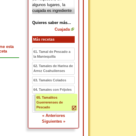
algunos lugares, la
cuajada es ingrediente
principal para preparar
postres lácteos.
Quieres saber más...
Cuajada
Más recetas
me esta
ceta
61. Tamal de Pescado a
la Mantequilla
62. Tamales de Harina de
Arroz Coahuilenses
63. Tamales Colados
64. Tamales con Frijoles
65. Tamalitos
Guerrerenses de
Pescado
« Anteriores
Siguientes »