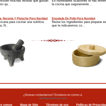
existen muchas recetas que gustan
En numerables ocasiones te has enfren
sí qu...
la cocina que seguramente...
a, Naranja Y Pistache Para Navidad
Ensalada De Pollo Para Navidad
cana para cocinar una nutritiva
Reúne los ingredientes para preparar es
, N...
que te indicaremos co...
¿Deseas contactarnos? Envíanos un correo a:
es somos
Mapa de Sitio
Términos de uso
Políticas de Privacida