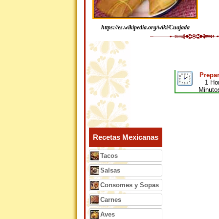
https://es.wikipedia.org/wiki/Cuajada
Prepar
1 Ho
Minuto
Recetas Mexicanas
Tacos
Salsas
Consomes y Sopas
Carnes
Aves