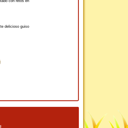
tado con retos en
te delicioso guiso
d