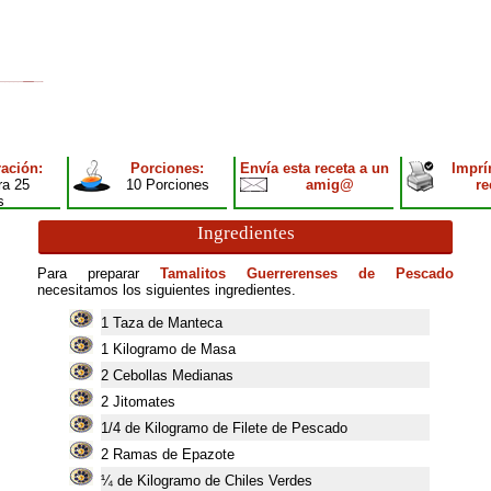
ación:
Porciones:
Envía esta receta a un
Imprí
ra 25
10 Porciones
amig@
re
s
Ingredientes
Para preparar
Tamalitos Guerrerenses de Pescado
necesitamos los siguientes ingredientes.
1
Taza de Manteca
1
Kilogramo de Masa
2
Cebollas Medianas
2
Jitomates
1/4 de Kilogramo de Filete de Pescado
2
Ramas de Epazote
¼ de Kilogramo de Chiles Verdes