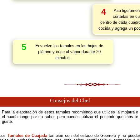
4
Asa ligerament
córtarlas en c
centro de cada cuadr
cocida y agrega un po
5
Envuelve los tamales en las hojas de
plátano y coce al vapor durante 20
minutos.
Consejos del Chef
Para la elaboración de estos tamales recomiendo que utilices la mojarra o
el huachinango por su sabor, pero puedes utilizar el pescado que más te
guste.
Los
Tamales de Cuajada
también son del estado de Guerrero y no puede