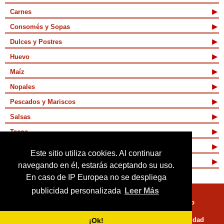
Carnes
Consomés y Sopas
Dulces y Postres
Huevo
Maíz
Nopales
Pescados y Mariscos
Salsas
Tacos
Tamales y Atoles
Este sitio utiliza cookies. Al continuar
Vegetarianas
navegando en él, estarás aceptando su uso.
En caso de IP Europea no se despliega
publicidad personalizada
Leer Más
Quienes Somos
Términos de Uso
Mapa de sitio
Políticas de Privacidad
¡Ok!