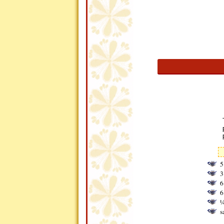
5
3
6
6
¼
s