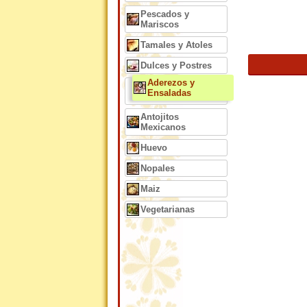
Pescados y
Mariscos
Tamales y Atoles
Dulces y Postres
Aderezos y
Ensaladas
Antojitos
Mexicanos
Huevo
Nopales
Maiz
Vegetarianas