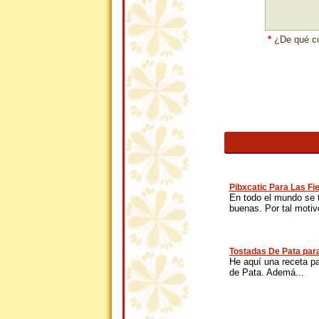
*
¿De qué co
Pibxcatic Para Las Fi
En todo el mundo se 
buenas. Por tal motivo
Tostadas De Pata para
He aquí una receta p
de Pata. Ademá...