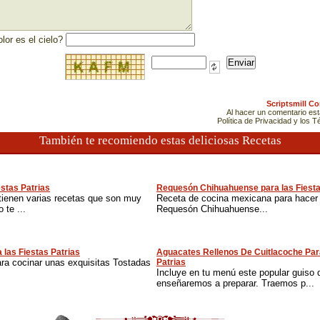
lor es el cielo?
Scriptsmill C
Al hacer un comentario es
Política de Privacidad y los 
También te recomiendo estas deliciosas Recetas
estas Patrias
Requesón Chihuahuense para las Fiesta
tienen varias recetas que son muy
Receta de cocina mexicana para hacer 
 te ...
Requesón Chihuahuense...
 las Fiestas Patrias
Aguacates Rellenos De Cuitlacoche Par
ara cocinar unas exquisitas Tostadas
Patrias
Incluye en tu menú este popular guiso 
enseñaremos a preparar. Traemos p...