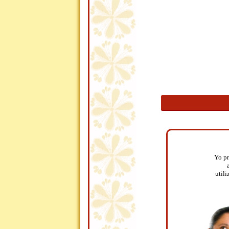
Yo pr
utili