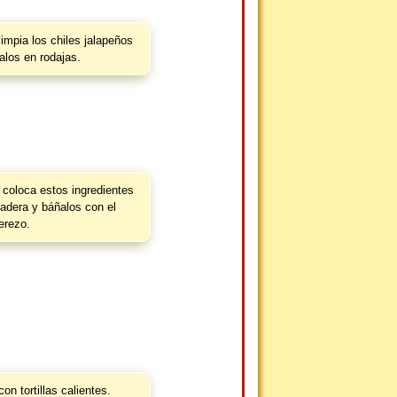
limpia los chiles jalapeños
talos en rodajas.
 coloca estos ingredientes
adera y báñalos con el
erezo.
n tortillas calientes.