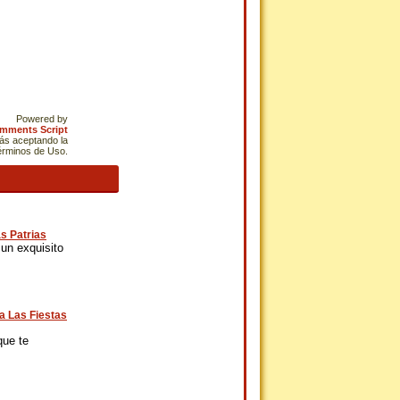
Powered by
omments Script
tás aceptando la
Términos de Uso.
s Patrias
un exquisito
a Las Fiestas
que te