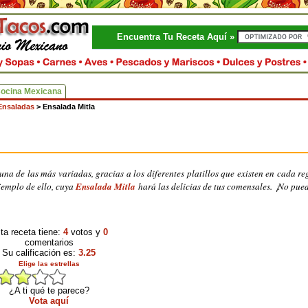
Encuentra Tu Receta Aquí »
Cocina Mexicana
Ensaladas
>
Ensalada Mitla
na de las más variadas, gracias a los diferentes platillos que existen en cada re
jemplo de ello, cuya
Ensalada Mitla
hará las delicias de tus comensales. ¡No pued
ta receta tiene:
4
votos y
0
comentarios
Su calificación es:
3.25
Elige las estrellas
¿A ti qué te parece?
Vota aquí