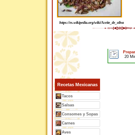
https://es.wikipedia.org/wiki/Aceite_de_oliva
Prepar
20 Mi
Recetas Mexicanas
Tacos
Salsas
Consomes y Sopas
Carnes
Aves