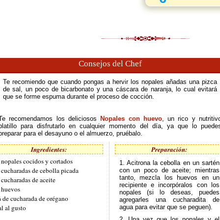
Consejos del Chef
Te recomiendo que cuando pongas a hervir los nopales añadas una pizca
de sal, un poco de bicarbonato y una cáscara de naranja, lo cual evitará
que se forme espuma durante el proceso de cocción.
Te recomendamos los deliciosos
Nopales con huevo
, un rico y nutritiv
platillo para disfrutarlo en cualquier momento del día, ya que lo puede
preparar para el desayuno o el almuerzo, pruébalo.
Ingredientes:
Preparación:
 nopales cocidos y cortados
1. Acitrona la cebolla en un sartén
 cucharadas de cebolla picada
con un poco de aceite; mientras
tanto, mezcla los huevos en un
 cucharadas de aceite
recipiente e incorpóralos con los
 huevos
nopales (si lo deseas, puedes
 de cucharada de orégano
agregarles una cucharadita de
al al gusto
agua para evitar que se peguen).
2. Una vez que los nopales y el