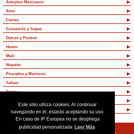
Antojitos Mexicanos
Aves
Carnes
Consomés y Sopas
Dulces y Postres
Huevo
Maíz
Nopales
Pescados y Mariscos
Salsas
Tacos
Tamales y Atoles
Este sitio utiliza cookies. Al continuar
Vegetarianas
navegando en él, estarás aceptando su uso.
En caso de IP Europea no se despliega
publicidad personalizada
Leer Más
Quienes Somos
Términos de Uso