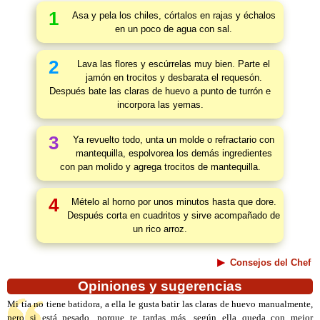
1
Asa y pela los chiles, córtalos en rajas y échalos
en un poco de agua con sal.
2
Lava las flores y escúrrelas muy bien. Parte el
jamón en trocitos y desbarata el requesón.
Después bate las claras de huevo a punto de turrón e
incorpora las yemas.
3
Ya revuelto todo, unta un molde o refractario con
mantequilla, espolvorea los demás ingredientes
con pan molido y agrega trocitos de mantequilla.
4
Mételo al horno por unos minutos hasta que dore.
Después corta en cuadritos y sirve acompañado de
un rico arroz.
Consejos del Chef
Opiniones y sugerencias
Mi tía no tiene batidora, a ella le gusta batir las claras de huevo manualmente,
pero si está pesado, porque te tardas más, según ella queda con mejor