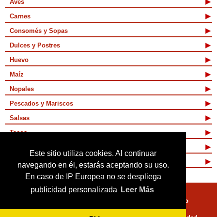
Aves
Carnes
Consomés y Sopas
Dulces y Postres
Huevo
Maíz
Nopales
Pescados y Mariscos
Salsas
Tacos
Tamales y Atoles
Este sitio utiliza cookies. Al continuar
Vegetarianas
navegando en él, estarás aceptando su uso.
En caso de IP Europea no se despliega
publicidad personalizada
Leer Más
Quienes Somos
Términos de Uso