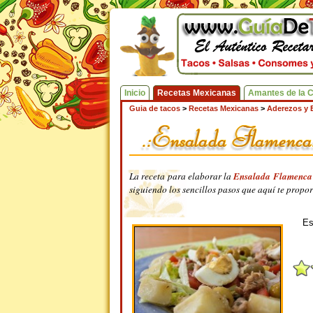
Inicio
Recetas Mexicanas
Amantes de la 
Guia de tacos
>
Recetas Mexicanas
>
Aderezos y 
La receta para elaborar la
Ensalada Flamenca
siguiendo los sencillos pasos que aquí te prop
Es