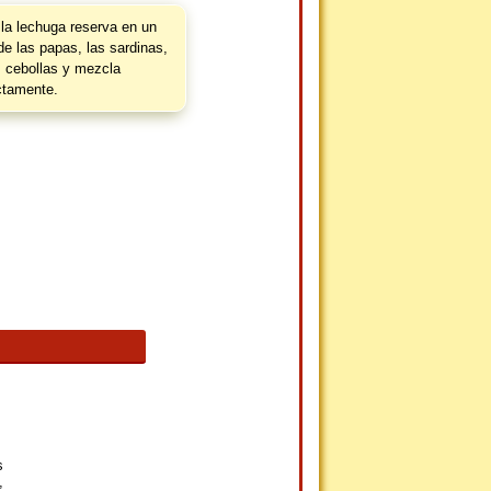
la lechuga reserva en un
de las papas, las sardinas,
s cebollas y mezcla
ctamente.
s
,