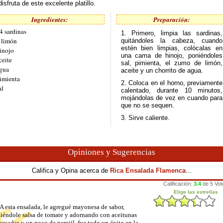
disfruta de este excelente platillo.
Ingredientes:
Preparación:
4 sardinas
1. Primero, limpia las sardinas,
 limón
quitándoles la cabeza, cuando
estén bien limpias, colócalas en
inojo
una cama de hinojo, poniéndoles
ceite
sal, pimienta, el zumo de limón,
gua
aceite y un chorrito de agua.
imienta
2. Coloca en el horno, previamente
al
calentado, durante 10 minutos,
mojándolas de vez en cuando para
que no se sequen.
3. Sirve caliente.
Opiniones y Sugerencias
Califica y Opina acerca de
Rica Ensalada Flamenca
...
A esta ensalada, le agregué mayonesa de sabor,
iéndole salsa de tomate y adornando con aceitunas
esadas y un poco de perejil, fue todo un éxito en la