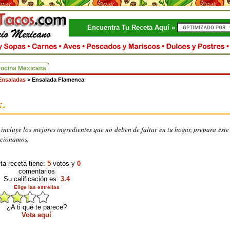
Encuentra Tu Receta Aquí »
Cocina Mexicana
Ensaladas
>
Ensalada Flamenca
incluye los mejores ingredientes que no deben de faltar en tu hogar, prepara este 
orcionamos.
ta receta tiene:
5
votos y
0
comentarios
Su calificación es:
3.4
Elige las estrellas
¿A ti qué te parece?
Vota aquí