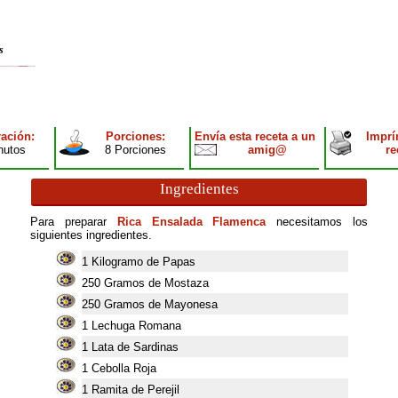
s
ación:
Porciones:
Envía esta receta a un
Imprí
nutos
8 Porciones
amig@
re
Ingredientes
Para preparar
Rica Ensalada Flamenca
necesitamos los
siguientes ingredientes.
1
Kilogramo de Papas
250
Gramos de Mostaza
250
Gramos de Mayonesa
1
Lechuga Romana
1
Lata de Sardinas
1
Cebolla Roja
1
Ramita de Perejil