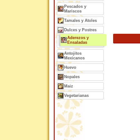
Pescados y
Mariscos
Tamales y Atoles
Dulces y Postres
Aderezos y
Ensaladas
Antojitos
Mexicanos
Huevo
Nopales
Maiz
Vegetarianas