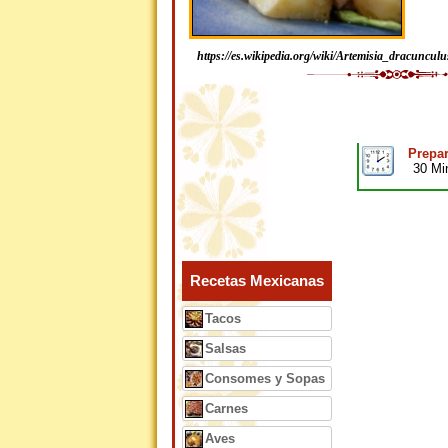
https://es.wikipedia.org/wiki/Artemisia_dracunculu
Prepar
30 Mi
Recetas Mexicanas
Tacos
Salsas
Consomes y Sopas
Carnes
Aves