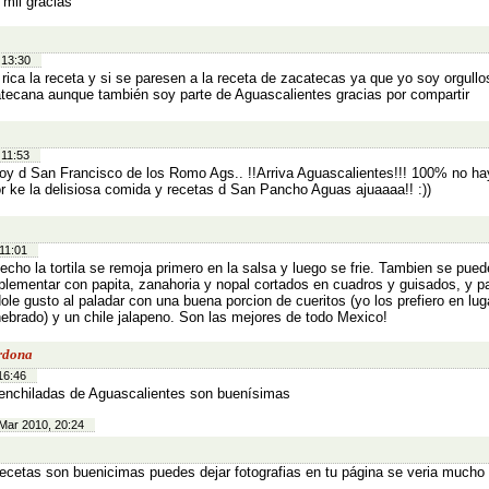
mil gracias
 13:30
rica la receta y si se paresen a la receta de zacatecas ya que yo soy orgull
tecana aunque también soy parte de Aguascalientes gracias por compartir
 11:53
oy d San Francisco de los Romo Ags.. !!Arriva Aguascalientes!!! 100% no h
r ke la delisiosa comida y recetas d San Pancho Aguas ajuaaaa!! :))
11:01
echo la tortila se remoja primero en la salsa y luego se frie. Tambien se pued
lementar con papita, zanahoria y nopal cortados en cuadros y guisados, y p
ole gusto al paladar con una buena porcion de cueritos (yo los prefiero en luga
ebrado) y un chile jalapeno. Son las mejores de todo Mexico!
rdona
16:46
enchiladas de Aguascalientes son buenísimas
Mar 2010, 20:24
recetas son buenicimas puedes dejar fotografias en tu página se veria mucho