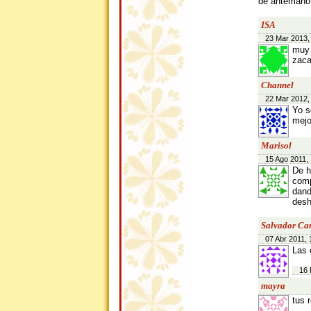
de antemano 
ISA
23 Mar 2013,
muy 
zaca
Channel
22 Mar 2012,
Yo s
mejo
Marisol
15 Ago 2011, 
De h
comp
dand
desh
Salvador Ca
07 Abr 2011, 
Las 
16 
mayra
tus 