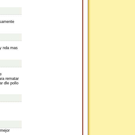
osamente
ay nda mas
e
ara rematar
r dle pollo
 mejor