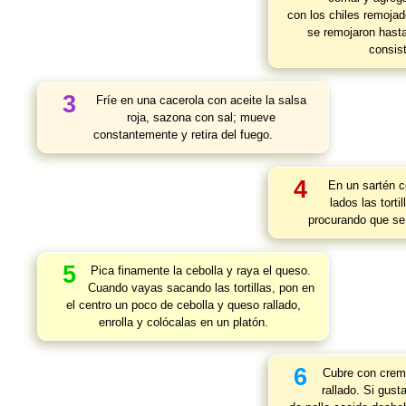
con los chiles remojad
se remojaron hasta
consist
3
Fríe en una cacerola con aceite la salsa
roja, sazona con sal; mueve
constantemente y retira del fuego.
4
En un sartén c
lados las torti
procurando que se 
5
Pica finamente la cebolla y raya el queso.
Cuando vayas sacando las tortillas, pon en
el centro un poco de cebolla y queso rallado,
enrolla y colócalas en un platón.
6
Cubre con crem
rallado. Si gus