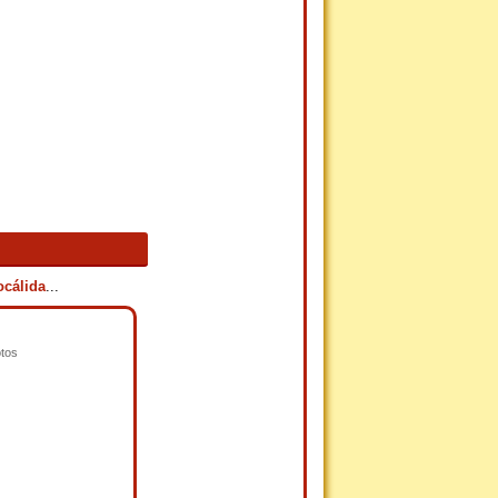
ocálida
...