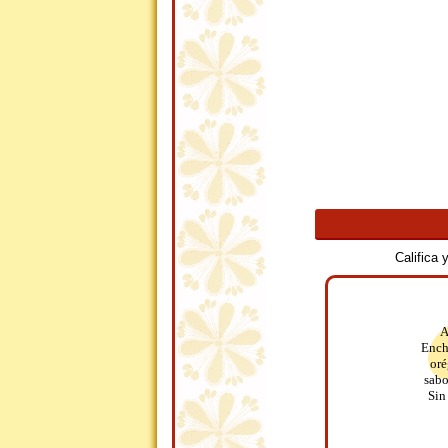
Califica
A
Ench
oré
sabo
Sin