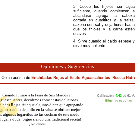
3. Cuece los frijoles con agua
suficiente, cuando comienzan a
ablandase agrega la cabeza
cortada en cuadritos y la salsa,
sazona con sal y deja hervir hasta
que los frijoles y la carne estén
suaves.
4. Sirve cuando el caldo espese y
sirve muy caliente.
Opiniones y Sugerencias
 y Opina acerca de
Enchiladas Rojas al Estilo Aguascalientes- Receta Hidr
Cuando fuimos a la Feria de San Marcos en
guascalientes, decidimos comer estas deliciosas
iladas Rojas. Aunque algunos dicen que agregando
gano o caldo de pollo en la salsa se obtiene mejor
r, algunos lugareños no las cocinan de este modo...
 lugar a duda ¡Sigue siendo una tradicional receta!
¿No crees?