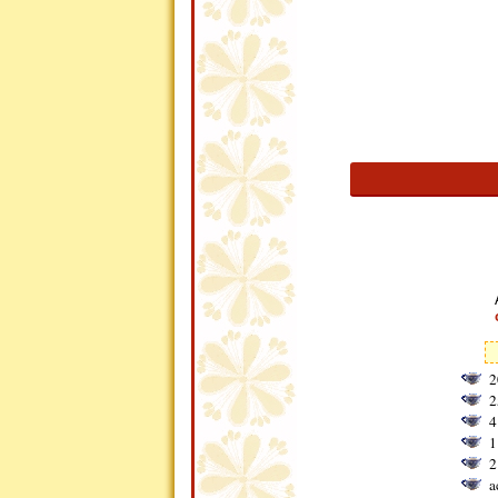
2
2
4
1
2
a