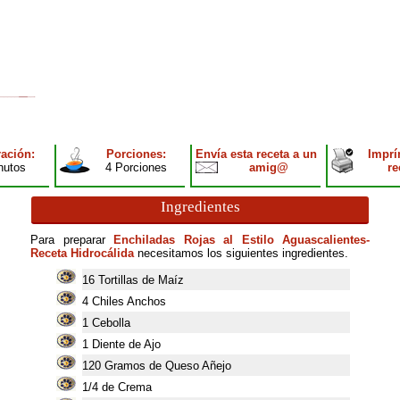
ación:
Porciones:
Envía esta receta a un
Imprí
nutos
4 Porciones
amig@
re
Ingredientes
Para preparar
Enchiladas Rojas al Estilo Aguascalientes-
Receta Hidrocálida
necesitamos los siguientes ingredientes.
16
Tortillas de Maíz
4
Chiles Anchos
1
Cebolla
1
Diente de Ajo
120
Gramos de Queso Añejo
1/4 de Crema