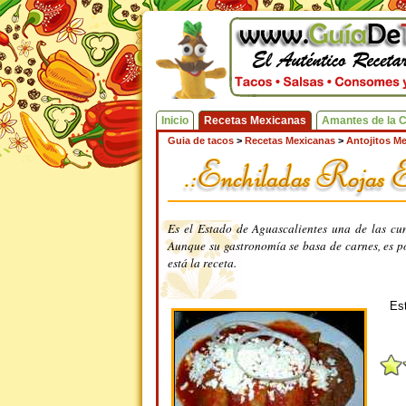
Inicio
Recetas Mexicanas
Amantes de la 
Guia de tacos
>
Recetas Mexicanas
>
Antojitos M
Es el Estado de Aguascalientes una de las cun
Aunque su gastronomía se basa de carnes, es po
está la receta.
Est