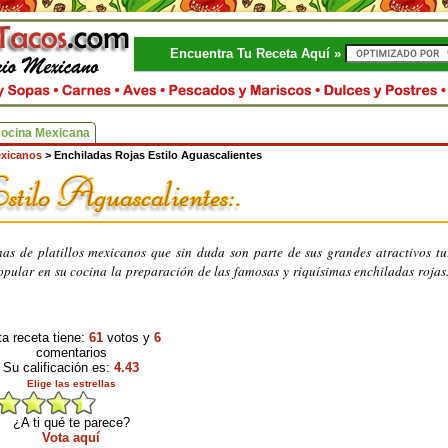
Encuentra Tu Receta Aquí »
Cocina Mexicana
exicanos
>
Enchiladas Rojas Estilo Aguascalientes
as de platillos mexicanos que sin duda son parte de sus grandes atractivos tur
pular en su cocina la preparación de las famosas y riquísimas enchiladas rojas
a receta tiene:
61
votos y
6
comentarios
Su calificación es:
4.43
Elige las estrellas
¿A ti qué te parece?
Vota aquí