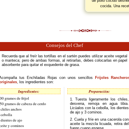
de pollo cocido deshe
cocida. Una rece
Consejos del Chef
Recuerda que al freír las tortillas en el sartén puedes utilizar aceite vegetal
o manteca; pero de ambas formas, al retirarlas, debes colocarlas en papel
absorbente para quitar el exquedente de grasa.
Acompaña tus Enchiladas Rojas con unos sencillos
Frijoles Ranchero
originales
, los ingredientes son:
Ingredientes:
Preparación:
00 gramos de frijol
1. Tuesta ligeramente los chiles,
50 gramos de cabeza de cerdo
desvena, remoja en agua tibia.
Licúalos con la cebolla, los dientes
 chiles anchos
de ajo y 3 cominos.
 cebolla
2. Cuela y fríe en una cacerola con
 dientes de ajo
aceite la mezcla licuada, retira del
ceite y cominos
fuego cuano espese.