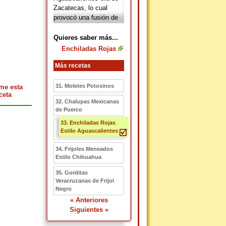
Zacatecas, lo cual
provocó una fusión de
gastronomía y artes
culinarias.
Quieres saber más...
Enchiladas Rojas
Más recetas
31. Moletes Potosinos
me esta
ceta
32. Chalupas Mexicanas
de Puerco
33. Enchiladas Rojas
Estilo Aguascalientes
34. Frijoles Meneados
Estilo Chihuahua
35. Gorditas
Veracruzanas de Frijol
Negro
« Anteriores
Siguientes »