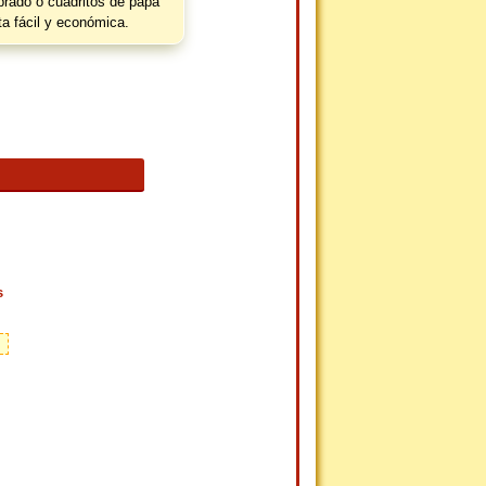
brado o cuadritos de papa
ta fácil y económica.
s