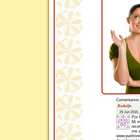
Comentarios
Rodolfo
29 Jun 2015,
Por f
Mi m
rece
me a
www.puritro