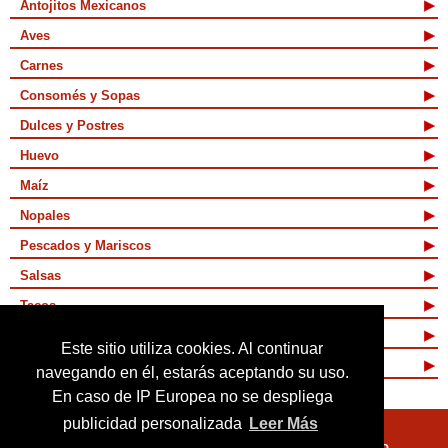
Antojitos Mexicanos
Aves
Carnes
Consomés y Sopas
Dulces y Postres
Huevo
Maíz
Nopales
Pescados y Mariscos
Salsas
Tacos
Tamales y Atoles
Este sitio utiliza cookies. Al continuar
Vegetarianas
navegando en él, estarás aceptando su uso.
En caso de IP Europea no se despliega
publicidad personalizada
Leer Más
Quienes Somos
Términos de Uso