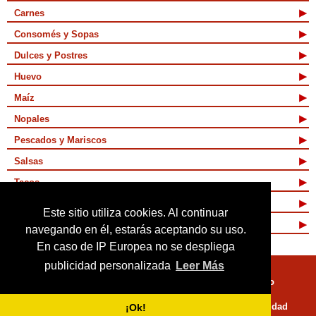
Carnes
Consomés y Sopas
Dulces y Postres
Huevo
Maíz
Nopales
Pescados y Mariscos
Salsas
Tacos
Tamales y Atoles
Este sitio utiliza cookies. Al continuar
Vegetarianas
navegando en él, estarás aceptando su uso.
En caso de IP Europea no se despliega
publicidad personalizada
Leer Más
Quienes Somos
Términos de Uso
Mapa de sitio
Políticas de Privacidad
¡Ok!