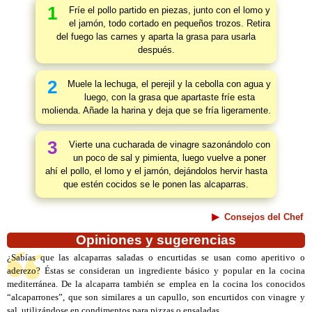
1
Fríe el pollo partido en piezas, junto con el lomo y
el jamón, todo cortado en pequeños trozos. Retira
del fuego las carnes y aparta la grasa para usarla
después.
2
Muele la lechuga, el perejil y la cebolla con agua y
luego, con la grasa que apartaste fríe esta
molienda. Añade la harina y deja que se fría ligeramente.
3
Vierte una cucharada de vinagre sazonándolo con
un poco de sal y pimienta, luego vuelve a poner
ahí el pollo, el lomo y el jamón, dejándolos hervir hasta
que estén cocidos se le ponen las alcaparras.
Consejos del Chef
Opiniones y sugerencias
¿Sabías que las alcaparras saladas o encurtidas se usan como aperitivo o
aderezo? Éstas se consideran un ingrediente básico y popular en la cocina
mediterránea. De la alcaparra también se emplea en la cocina los conocidos
“alcaparrones”, que son similares a un capullo, son encurtidos con vinagre y
sal, utilizándose en condimentos para pizzas o ensaladas.