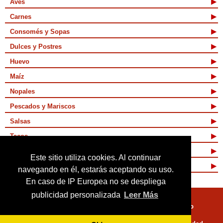
Aves
Carnes
Consomés y Sopas
Dulces y Postres
Huevo
Maíz
Nopales
Pescados y Mariscos
Salsas
Tacos
Tamales y Atoles
Este sitio utiliza cookies. Al continuar
Vegetarianas
navegando en él, estarás aceptando su uso.
En caso de IP Europea no se despliega
publicidad personalizada
Leer Más
Quienes Somos
Términos de Uso