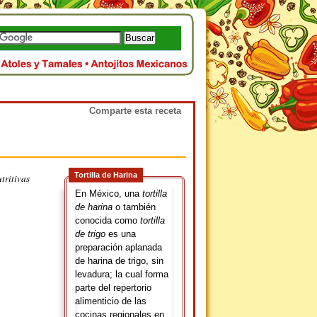
Comparte esta receta
Tortilla de Harina
ritivas
En México, una
tortilla
de harina
o también
conocida como
tortilla
de trigo
es una
preparación aplanada
de harina de trigo, sin
levadura; la cual forma
parte del repertorio
alimenticio de las
cocinas regionales en