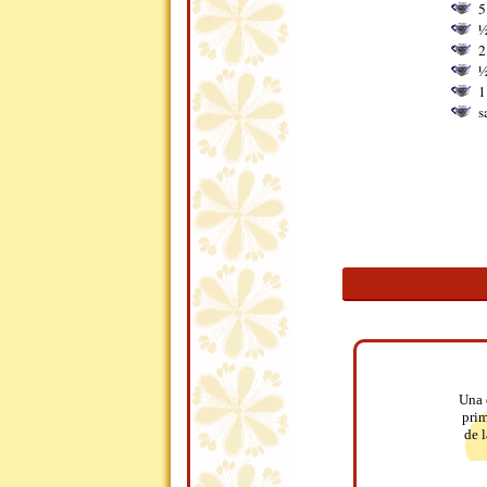
5
½
2
½
1
s
Una 
prim
de l