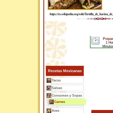
https://es.wikipedia.org/wiki/Tortilla_de_harina_de
Prepar
1 Ho
Minuto
Recetas Mexicanas
Tacos
Salsas
Consomes y Sopas
Carnes
Aves