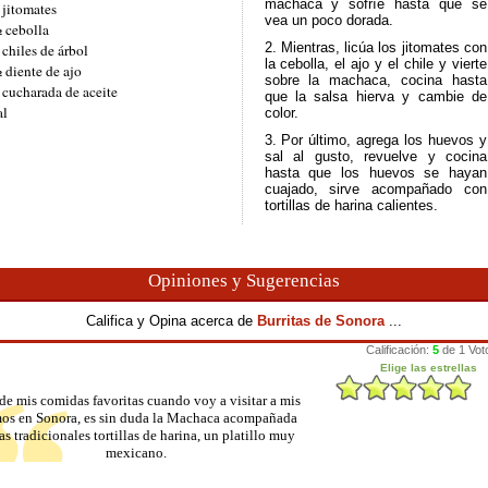
machaca y sofríe hasta que se
 jitomates
vea un poco dorada.
 cebolla
2. Mientras, licúa los jitomates con
 chiles de árbol
la cebolla, el ajo y el chile y vierte
 diente de ajo
sobre la machaca, cocina hasta
 cucharada de aceite
que la salsa hierva y cambie de
al
color.
3. Por último, agrega los huevos y
sal al gusto, revuelve y cocina
hasta que los huevos se hayan
cuajado, sirve acompañado con
tortillas de harina calientes.
Opiniones y Sugerencias
Califica y Opina acerca de
Burritas de Sonora
...
de mis comidas favoritas cuando voy a visitar a mis
os en Sonora, es sin duda la Machaca acompañada
as tradicionales tortillas de harina, un platillo muy
mexicano.