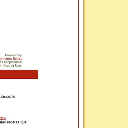
Powered by
omments Script
tás aceptando la
Términos de Uso.
lisco, lo
rias
rias recetas que