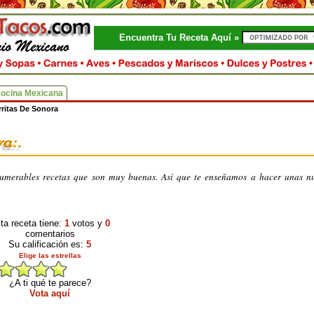
Encuentra Tu Receta Aquí »
Cocina Mexicana
ritas De Sonora
merables recetas que son muy buenas. Así que te enseñamos a hacer unas nut
ta receta tiene:
1
votos y
0
comentarios
Su calificación es:
5
Elige las estrellas
¿A ti qué te parece?
Vota aquí