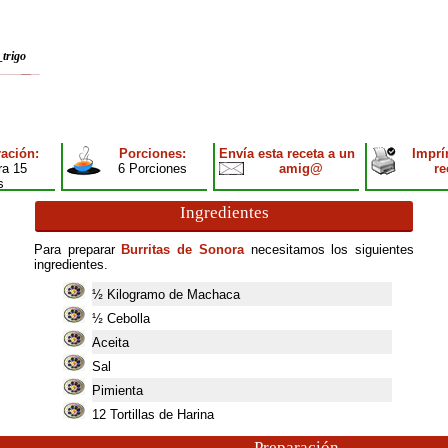
_trigo
ación:
Porciones:
Envía esta receta a un
Imprí
ra 15
6 Porciones
amig@
re
s
Ingredientes
Para preparar
Burritas de Sonora
necesitamos los siguientes
ingredientes.
½ Kilogramo de Machaca
½ Cebolla
Aceita
Sal
Pimienta
12
Tortillas de Harina
Preparación