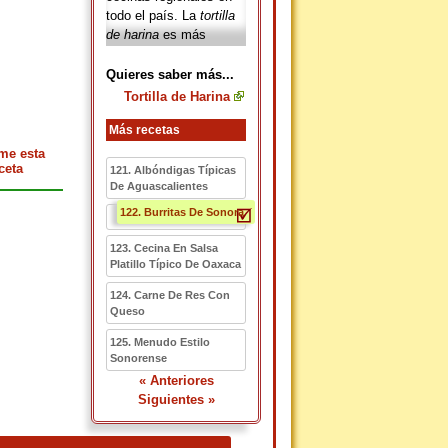
todo el país. La
tortilla
de harina
es más
conocida en Estados
Unidos como la
tortilla
Quieres saber más...
para hacer burritos
el
Tortilla de Harina
cual es un platillo
originario del norte de
Más recetas
México. Las
tortillas de
me esta
harina de trigo
en
ceta
121. Albóndigas Típicas
Sonora son más
De Aguascalientes
grandes.
122. Burritas De Sonora
123. Cecina En Salsa
Platillo Típico De Oaxaca
124. Carne De Res Con
Queso
125. Menudo Estilo
Sonorense
« Anteriores
Siguientes »