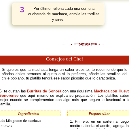
3
Por último, rellena cada una con una
cucharada de machaca, enrolla las tortillas
y sirve.
Consejos del Chef
Si quieres que la machaca tenga un sabor picosito, te recomiendo que le
añadas chiles serranos al gusto o si lo prefieres, añade las semillas del
chile poblano, tu platillo tendrá ese sabor picosito que lo caracteriza.
Si te gustan las
Burritas de Sonora
con una riquísima
Machaca con Huev
Sonorense
que aquí mismo se explica su preparación. Los platillos sabe
mejor cuando se complementan con algo más que seguro le fascinará a t
familia.
Ingredientes:
Preparación:
 de kilogramo de machaca
1. Primero, en un sartén a fuego
 huevos
medio calienta el aceite, agrega la