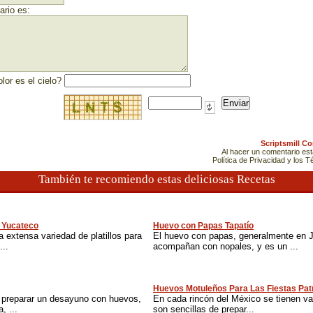
rio es:
lor es el cielo?
Scriptsmill C
Al hacer un comentario es
Política de Privacidad y los 
También te recomiendo estas deliciosas Recetas
o Yucateco
Huevo con Papas Tapatío
 extensa variedad de platillos para
El huevo con papas, generalmente en Ja
...
acompañan con nopales, y es un ...
Huevos Motuleños Para Las Fiestas Pat
e preparar un desayuno con huevos,
En cada rincón del México se tienen va
, ...
son sencillas de prepar...