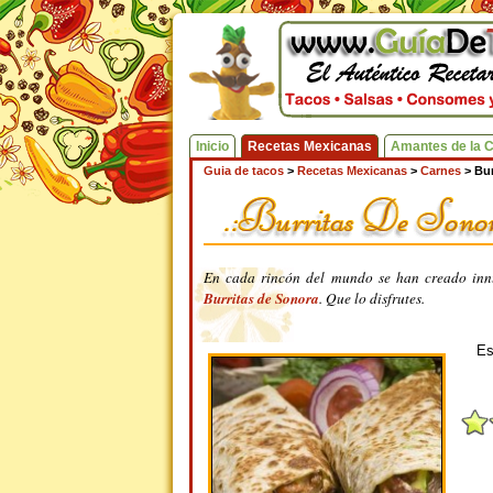
Inicio
Recetas Mexicanas
Amantes de la 
Guia de tacos
>
Recetas Mexicanas
>
Carnes
>
Bur
En cada rincón del mundo se han creado innu
Burritas de Sonora
. Que lo disfrutes.
Es