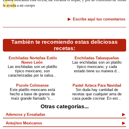
Estaba buscando ésta receta, me encanta el nopal, y por su contenido de fibras
le ayuda a mi cuerpo
Escribe aquí tus comentarios
También te recomiendo estas deliciosas
recetas:
Enchiladas Norteñas Estilo
Enchiladas Tabasqueñas
Nuevo León
Las enchiladas son un platillo
Las enchiladas son un platillo
típico mexicano, y cada
típico mexicano, son
estado tiene su manera d...
caracterizadas por la salsa...
Pozole Colimense
Pastel Azteca Para Navidad
Este platillo mexicano está
Sin duda hay cantidad de
hecho a base de granos de
recetas que cualquier ama de
maíz grande llamado “c...
casa puede cocinar. En est...
Otras categorías...
Aderezos y Ensaladas
Antojitos Mexicanos