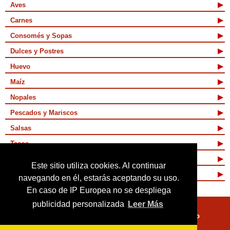
Aves
Carnes
Consomés y Sopas
Dulces y Postres
Huevo
Maíz
Nopales
Pescados y Mariscos
Salsas
Tacos
Tamales y Atoles
Este sitio utiliza cookies. Al continuar
Vegetarianas
navegando en él, estarás aceptando su uso.
En caso de IP Europea no se despliega
publicidad personalizada
Leer Más
Quienes Somos
Términos de Uso