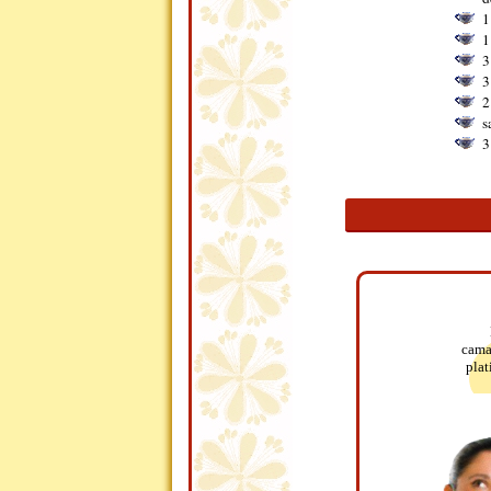
1
1
3
3
2
s
3
cama
plat