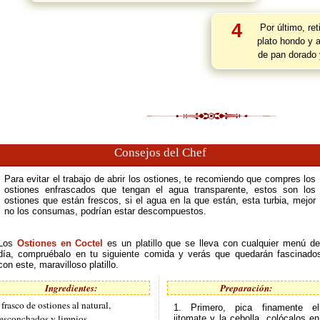
4
Por último, ret
plato hondo y 
de pan dorado 
Consejos del Chef
Para evitar el trabajo de abrir los ostiones, te recomiendo que compres los
ostiones enfrascados que tengan el agua transparente, estos son los
ostiones que están frescos, si el agua en la que están, esta turbia, mejor
no los consumas, podrían estar descompuestos.
Los
Ostiones en Coctel
es un platillo que se lleva con cualquier menú de
día, compruébalo en tu siguiente comida y verás que quedarán fascinado
con este, maravilloso platillo.
Ingredientes:
Preparación:
 frasco de ostiones al natural,
1. Primero, pica finamente el
esconchados y limpios
jitomate y la cebolla, colócalos en