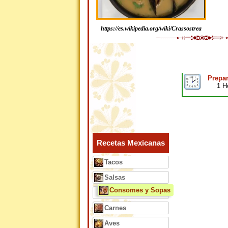
https://es.wikipedia.org/wiki/Crassostrea
Prepar
1 H
Recetas Mexicanas
Tacos
Salsas
Consomes y Sopas
Carnes
Aves