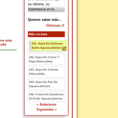
se obtiene; su
importancia en la
alimentación se debe a
la variabilidad que tiene
Quieres saber más...
en la cocina, puesto
Ostiones
que tienen numerosas
presentaciones, pueden
Más recetas
servirse ostiones
me esta
241. Sopa De Ostiones
frescos, guisados,
ceta
Estilo Aguascalientes
ahumados, en vinagre,
en latados, secos, en
242. Sopa De Crema Y
su concha, entre otras
Papa Hidrocálida
presentaciones.
243. Sopa De Cebolla
Hidrocálida
244. Sopa De Pan De
Aguascalientes
245. Crema De Zanahoria
Al Estilo Aguascalientes
« Anteriores
Siguientes »