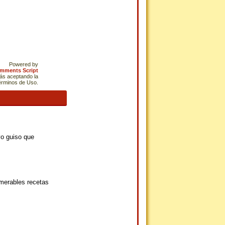
Powered by
omments Script
tás aceptando la
Términos de Uso.
vo guiso que
umerables recetas