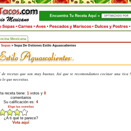
Encuentra Tu Receta Aquí »
Cocina Mexicana
 Sopas
>
Sopa De Ostiones Estilo Aguascalientes
ad de recetas que son muy buenas. Así que te recomendamos cocinar una rica
ca lo que necesitas.
ta receta tiene:
1
votos y
0
comentarios
Su calificación es:
4
Elige las estrellas
¿A ti qué te parece?
Vota aquí