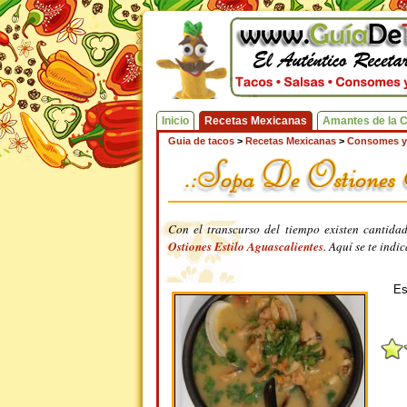
Inicio
Recetas Mexicanas
Amantes de la 
Guia de tacos
>
Recetas Mexicanas
>
Consomes y
Con el transcurso del tiempo existen cantid
Ostiones Estilo Aguascalientes
. Aquí se te indi
Es