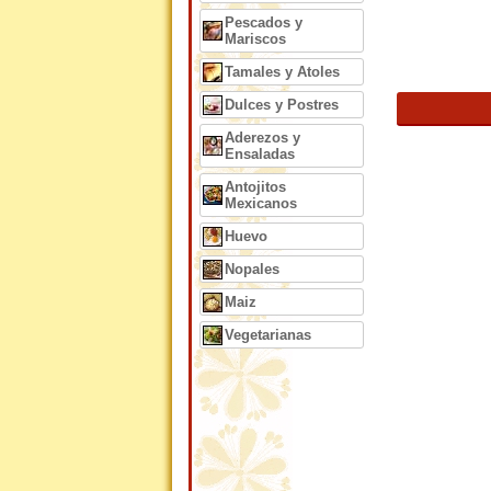
Pescados y
Mariscos
Tamales y Atoles
Dulces y Postres
Aderezos y
Ensaladas
Antojitos
Mexicanos
Huevo
Nopales
Maiz
Vegetarianas