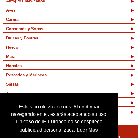
Antojitos Mexicanos
Aves
Carnes
Consomés y Sopas
Dulces y Postres
Huevo
Maíz
Nopales
Pescados y Mariscos
Salsas
Tacos
Tamales y Atoles
Este sitio utiliza cookies. Al continuar
Vegetarianas
navegando en él, estarás aceptando su uso.
En caso de IP Europea no se despliega
publicidad personalizada
Leer Más
Quienes Somos
Términos de Uso