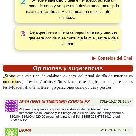
2
Añádele piloncillo y deja en el fuego, agrega un
poco de agua y ya que está desbaratado, agrega la
calabaza, las frutas y unas cuantas semillas de
calabaza.
3
Deja que hierva mientras bajas la flama y una vez
que esté cocida y se consuma la miel, retira y deja
enfriar.
Consejos del Chef
Opiniones y sugerencias
¿Sabías que este tipo de calabaza es parte del ritual de día de muertos en
numerosos países de América? No solamente se emplea como parte de las
festividades, sino también en preparaciones como dulces y postres.
APOLONIO ALTAMIRANO GONZALEZ
2012-02-27 09:55:57
Alguien que quiera comprarme calabazas de castilla las traje
directamente del campo y las tengo en la cd de Mèx. las estoy dando a
$10.00, $15.00 y $20.00 segun el tamaño mi Tel. 53585208,47561013 y cel
5520789121
lAURA
2011-11-10 11:01:39