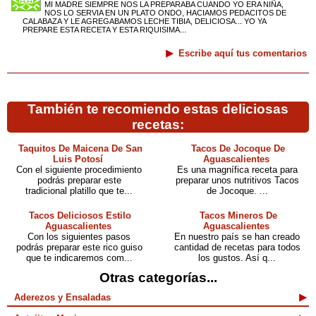
MI MADRE SIEMPRE NOS LA PREPARABA CUANDO YO ERA NIÑA,
NOS LO SERVIA EN UN PLATO ONDO, HACIAMOS PEDACITOS DE
CALABAZA Y LE AGREGABAMOS LECHE TIBIA, DELICIOSA... YO YA
PREPARE ESTA RECETA Y ESTA RIQUISIMA...
Escribe aquí tus comentarios
También te recomiendo estas deliciosas
recetas:
Taquitos De Maicena De San
Tacos De Jocoque De
Luis Potosí
Aguascalientes
Con el siguiente procedimiento
Es una magnífica receta para
podrás preparar este
preparar unos nutritivos Tacos
tradicional platillo que te...
de Jocoque. ...
Tacos Deliciosos Estilo
Tacos Mineros De
Aguascalientes
Aguascalientes
Con los siguientes pasos
En nuestro país se han creado
podrás preparar este rico guiso
cantidad de recetas para todos
que te indicaremos com...
los gustos. Así q...
Otras categorías...
Aderezos y Ensaladas