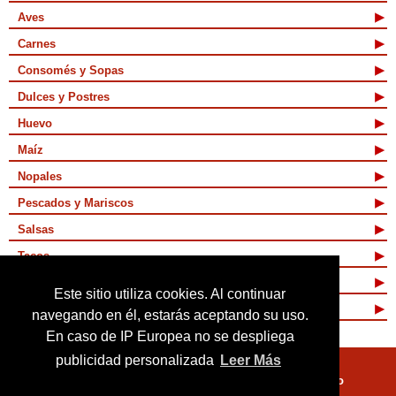
Aves
Carnes
Consomés y Sopas
Dulces y Postres
Huevo
Maíz
Nopales
Pescados y Mariscos
Salsas
Tacos
Tamales y Atoles
Este sitio utiliza cookies. Al continuar
Vegetarianas
navegando en él, estarás aceptando su uso.
En caso de IP Europea no se despliega
publicidad personalizada
Leer Más
Quienes Somos
Términos de Uso