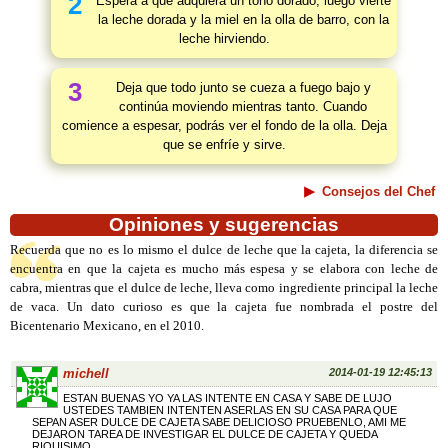
2
Espera a que adquiera un tono dorado, luego vierte
la leche dorada y la miel en la olla de barro, con la
leche hirviendo.
3
Deja que todo junto se cueza a fuego bajo y
continúa moviendo mientras tanto. Cuando
comience a espesar, podrás ver el fondo de la olla. Deja
que se enfríe y sirve.
Consejos del Chef
Opiniones y sugerencias
Recuerda que no es lo mismo el dulce de leche que la cajeta, la diferencia se
encuentra en que la cajeta es mucho más espesa y se elabora con leche de
cabra, mientras que el dulce de leche, lleva como ingrediente principal la leche
de vaca. Un dato curioso es que la cajeta fue nombrada el postre del
Bicentenario Mexicano, en el 2010.
michell
2014-01-19 12:45:13
ESTAN BUENAS YO YA LAS INTENTE EN CASA Y SABE DE LUJO
USTEDES TAMBIEN INTENTEN ASERLAS EN SU CASA PARA QUE
SEPAN ASER DULCE DE CAJETA SABE DELICIOSO PRUEBENLO, AMI ME
DEJARON TAREA DE INVESTIGAR EL DULCE DE CAJETA Y QUEDA
RIQUISIMO.