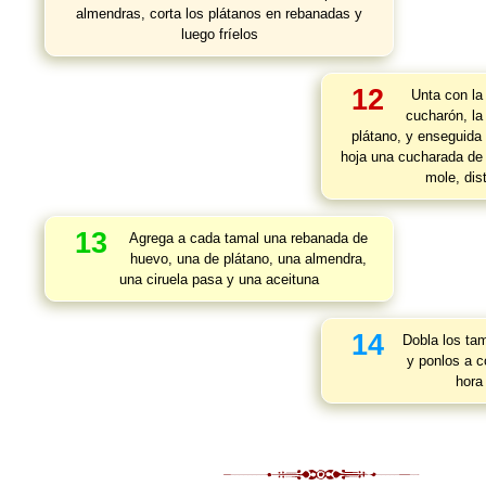
almendras, corta los plátanos en rebanadas y
luego fríelos
12
Unta con la
cucharón, la
plátano, y enseguida
hoja una cucharada de 
mole, dis
13
Agrega a cada tamal una rebanada de
huevo, una de plátano, una almendra,
una ciruela pasa y una aceituna
14
Dobla los ta
y ponlos a c
hora