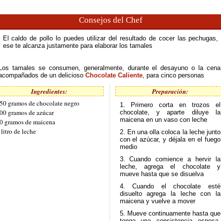
Consejos del Chef
El caldo de pollo lo puedes utilizar del resultado de cocer las pechugas,
ese te alcanza justamente para elaborar los tamales
Los tamales se consumen, generalmente, durante el desayuno o la cena
acompañados de un delicioso
Chocolate Caliente
, para cinco personas
Ingredientes:
Preparación:
50 gramos de chocolate negro
1. Primero corta en trozos el
00 gramos de azúcar
chocolate, y aparte diluye la
maicena en un vaso con leche
0 gramos de maicena
 litro de leche
2. En una olla coloca la leche junto
con el azúcar, y déjala en el fuego
medio
3. Cuando comience a hervir la
leche, agrega el chocolate y
mueve hasta que se disuelva
4. Cuando el chocolate esté
disuelto agrega la leche con la
maicena y vuelve a mover
5. Mueve continuamente hasta que
tenga una consistencia espesa,