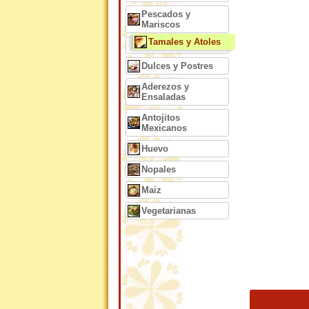
Pescados y
Mariscos
Tamales y Atoles
Dulces y Postres
Aderezos y
Ensaladas
Antojitos
Mexicanos
Huevo
Nopales
Maiz
Vegetarianas