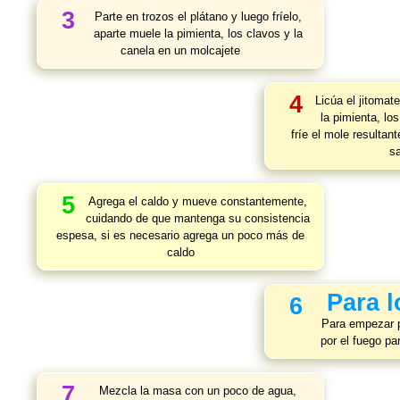
3
Parte en trozos el plátano y luego fríelo,
aparte muele la pimienta, los clavos y la
canela en un molcajete
4
Licúa el jitomate
la pimienta, lo
fríe el mole resultan
s
5
Agrega el caldo y mueve constantemente,
cuidando de que mantenga su consistencia
espesa, si es necesario agrega un poco más de
caldo
Para 
6
Para empezar p
por el fuego p
7
Mezcla la masa con un poco de agua,