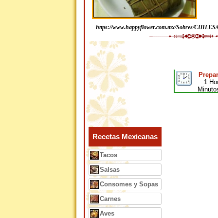
https://www.happyflower.com.mx/Sobres/CHILES
Prepar
1 Ho
Minuto
Recetas Mexicanas
Tacos
Salsas
Consomes y Sopas
Carnes
Aves