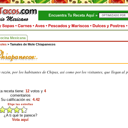
Encuentra Tu Receta Aquí »
Cocina Mexicana
toles
>
Tamales de Mole Chiapanecos
 razón, por los habitantes de Chipas, así como por los visitantes, que llegan al 
a receta tiene:
12
votos y
4
comentarios
Su calificación es:
4.42
Elige las estrellas
¿A ti qué te parece?
Vota aquí