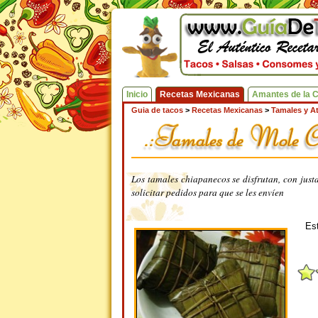
Inicio
Recetas Mexicanas
Amantes de la 
Guia de tacos
>
Recetas Mexicanas
>
Tamales y A
Los tamales chiapanecos se disfrutan, con justa
solicitar pedidos para que se les envíen
Est