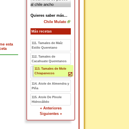
al chile ancho
Quieres saber más...
Chile Mulato
Más recetas
111. Tamales de Maíz
me esta
Estilo Queretano
ceta
112. Tamales de
Cacahuate Queretanos
113. Tamales de Mole
Chiapanecos
114. Atole de Almendra y
Piña
115. Atole De Pinole
Hidrocálido
« Anteriores
Siguientes »