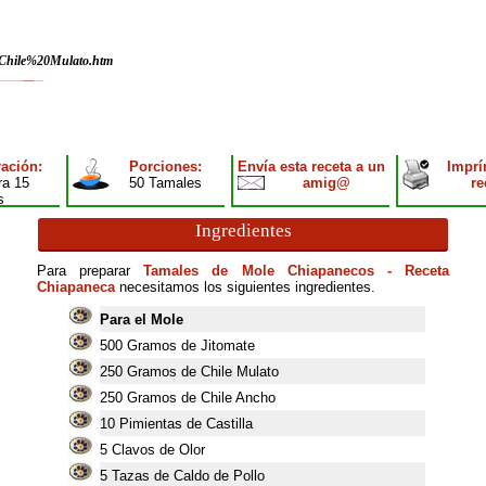
/Chile%20Mulato.htm
ación:
Porciones:
Envía esta receta a un
Imprí
ra 15
50 Tamales
amig@
re
s
Ingredientes
Para preparar
Tamales de Mole Chiapanecos - Receta
Chiapaneca
necesitamos los siguientes ingredientes.
Para el Mole
500
Gramos de Jitomate
250
Gramos de Chile Mulato
250
Gramos de Chile Ancho
10
Pimientas de Castilla
5
Clavos de Olor
5
Tazas de Caldo de Pollo