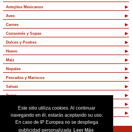
Antojitos Mexicanos
Aves
Carnes
Consomés y Sopas
Dulces y Postres
Huevo
Maíz
Nopales
Pescados y Mariscos
Salsas
Tacos
Tamales y Atoles
Este sitio utiliza cookies. Al continuar
Vegetarianas
navegando en él, estarás aceptando su uso.
En caso de IP Europea no se despliega
publicidad personalizada
Leer Más