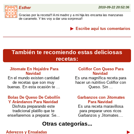
Esther
2010-09-22 20:52:36
Gracias por la receta!!! A mi madre y a mi hija les encanta las manzanas
de caramelo. Y les voy a dar una sorpresa!!
Escribe aquí tus comentarios
También te recomiendo estas deliciosas
recetas:
Jitomate En Hojaldre Para
Coliflor Con Queso Para
Navidad
Navidad
En el mundo existen cantidad
Es una magnífica receta para
de recetas que son muy
hacer un nutritivo Coliflor con
buenas. En esta ocasión te ...
Queso. Sin ...
Bolas De Queso De Cebollín
Garbanzos con Jitomates
Y Arándanos Para Navidad
Para Navidad
Disfruta preparando este
Es una receta maravillosa
tradicional platillo que te
para preparar unos ricos
enseñaremos a preparar. Se...
Garbanzos y Jitomates....
Otras categorías...
Aderezos y Ensaladas