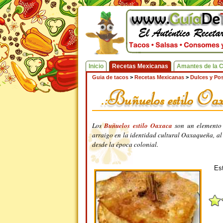
Inicio
Recetas Mexicanas
Amantes de la 
Guia de tacos
>
Recetas Mexicanas
>
Dulces y Pos
Los
Buñuelos estilo Oaxaca
son un elemento 
arraigo en la identidad cultural Oaxaqueña, al 
desde la época colonial.
Est