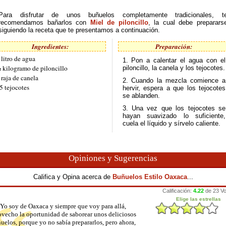
Para disfrutar de unos buñuelos completamente tradicionales, t
recomendamos bañarlos con
Miel de piloncillo
, la cual debe preparars
siguiendo la receta que te presentamos a continuación.
Ingredientes:
Preparación:
 litro de agua
1. Pon a calentar el agua con el
 kilogramo de piloncillo
piloncillo, la canela y los tejocotes.
 raja de canela
2. Cuando la mezcla comience a
5 tejocotes
hervir, espera a que los tejocotes
se ablanden.
3. Una vez que los tejocotes se
hayan suavizado lo suficiente,
cuela el líquido y sírvelo caliente.
Opiniones y Sugerencias
Califica y Opina acerca de
Buñuelos Estilo Oaxaca
...
Yo soy de Oaxaca y siempre que voy para allá,
ovecho la oportunidad de saborear unos deliciosos
uelos, porque yo no sabía prepararlos, pero ahora,