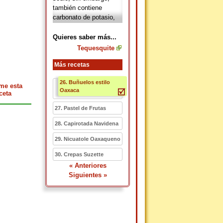
también contiene
carbonato de potasio,
sulfuro de sodio y
arcilla.
Quieres saber más...
Tequesquite
Más recetas
26. Buñuelos estilo
me esta
Oaxaca
ceta
27. Pastel de Frutas
28. Capirotada Navidena
29. Nicuatole Oaxaqueno
30. Crepas Suzette
« Anteriores
Siguientes »