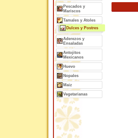
Pescados y
Mariscos
Tamales y Atoles
Dulces y Postres
Aderezos y
Ensaladas
Antojitos
Mexicanos
Huevo
Nopales
Maiz
Vegetarianas