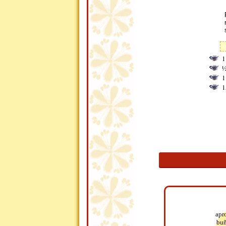
1
½
1
1
apr
buñ