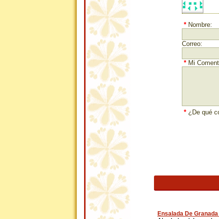
*
Nombre:
Correo:
*
Mi Comenta
*
¿De qué co
Ensalada De Granada