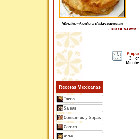
https://es.wikipedia.org/wiki/Tequesquite
Prepar
3 Hor
Minuto
Recetas Mexicanas
Tacos
Salsas
Consomes y Sopas
Carnes
Aves