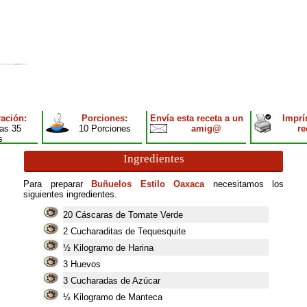
ación:
Porciones:
Envía esta receta a un
Imprí
as 35
10 Porciones
amig@
re
s
Ingredientes
Para preparar
Buñuelos Estilo Oaxaca
necesitamos los
siguientes ingredientes.
20
Cáscaras de Tomate Verde
2
Cucharaditas de Tequesquite
½ Kilogramo de Harina
3
Huevos
3
Cucharadas de Azúcar
½ Kilogramo de Manteca