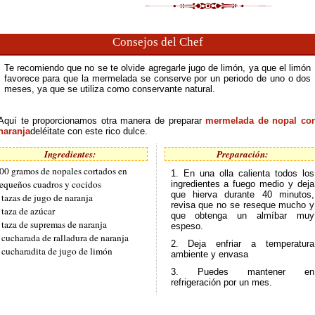
Consejos del Chef
Te recomiendo que no se te olvide agregarle jugo de limón, ya que el limón
favorece para que la mermelada se conserve por un periodo de uno o dos
meses, ya que se utiliza como conservante natural.
Aquí te proporcionamos otra manera de preparar
mermelada de nopal co
naranja
deléitate con este rico dulce.
Ingredientes:
Preparación:
00 gramos de nopales cortados en
1. En una olla calienta todos los
equeños cuadros y cocidos
ingredientes a fuego medio y deja
que hierva durante 40 minutos,
 tazas de jugo de naranja
revisa que no se reseque mucho y
 taza de azúcar
que obtenga un almíbar muy
 taza de supremas de naranja
espeso.
 cucharada de ralladura de naranja
2. Deja enfriar a temperatura
 cucharadita de jugo de limón
ambiente y envasa
3. Puedes mantener en
refrigeración por un mes.