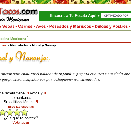
Encuentra Tu Receta Aquí »
Cocina Mexicana
tres
>
Mermelada de Nopal y Naranja
opción para endulzar el paladar de tu familia, prepara esta rica mermelada que
lce que puedes acompañar con pan o simplemente a cucharadas.
ta receta tiene:
9
votos y
0
comentarios
Su calificación es:
5
Elige las estrellas
¿A ti qué te parece?
Vota aquí