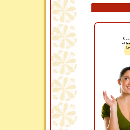
Cuan
el fr
la