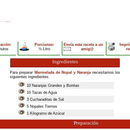
ación:
Porciones:
Envía esta receta a un
Imprí
nutos
½ Litro
amig@
re
Ingredientes
Para preparar
Mermelada de Nopal y Naranja
necesitamos los
siguientes ingredientes.
10
Naranjas Grandes y Bonitas
10
Tazas de Agua
3
Cucharaditas de Sal
5
Nopales Tiernos
1
Kilogramo de Azúcar
Preparación