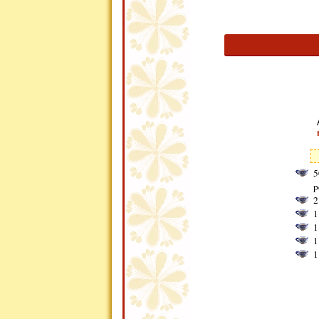
5
p
2
1
1
1
1