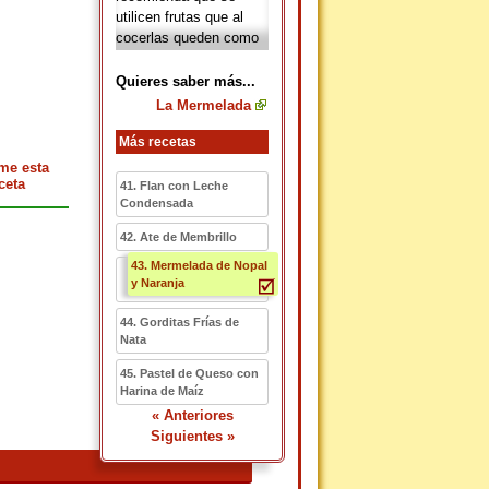
utilicen frutas que al
cocerlas queden como
pastosas o gelatinosas,
tal es el caso de la
Quieres saber más...
manzana, el durazno, la
La Mermelada
fresa, el membrillo,
etcétera. La fruta que
Más recetas
se utiliza para las
me esta
mermeladas pueden ir
ceta
41. Flan con Leche
en forma entera o en
Condensada
trozos, dependiendo del
42. Ate de Membrillo
gusto de quien las
prepara.
43. Mermelada de Nopal
y Naranja
44. Gorditas Frías de
Nata
45. Pastel de Queso con
Harina de Maíz
« Anteriores
Siguientes »