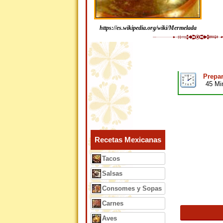
https://es.wikipedia.org/wiki/Mermelada
Prepar
45 Mi
Recetas Mexicanas
Tacos
Salsas
Consomes y Sopas
Carnes
Aves