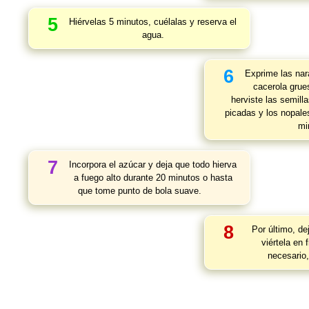
5
Hiérvelas 5 minutos, cuélalas y reserva el
agua.
6
Exprime las nar
cacerola grue
herviste las semill
picadas y los nopale
mi
7
Incorpora el azúcar y deja que todo hierva
a fuego alto durante 20 minutos o hasta
que tome punto de bola suave.
8
Por último, de
viértela en 
necesario,