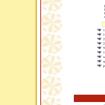
1
1
2
2
5
1
s
a
p