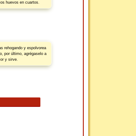
los huevos en cuartos.
as rehogando y espolvorea
do, por último, agrégaselo a
lor y sirve.