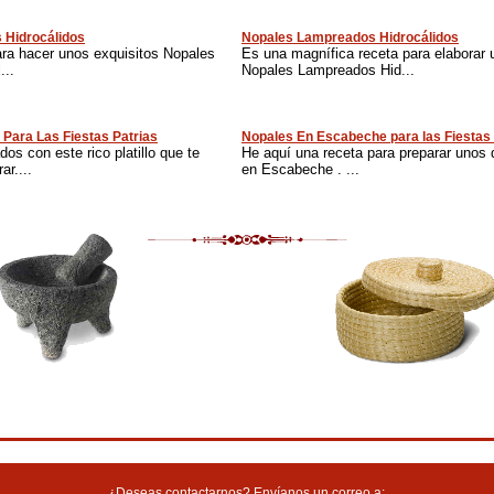
 Hidrocálidos
Nopales Lampreados Hidrocálidos
ara hacer unos exquisitos Nopales
Es una magnífica receta para elaborar 
...
Nopales Lampreados Hid...
Para Las Fiestas Patrias
Nopales En Escabeche para las Fiestas 
dos con este rico platillo que te
He aquí una receta para preparar unos 
r....
en Escabeche . ...
¿Deseas contactarnos? Envíanos un correo a: