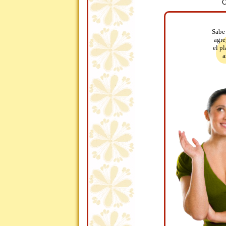
C
Sabe 
agre
el pl
a