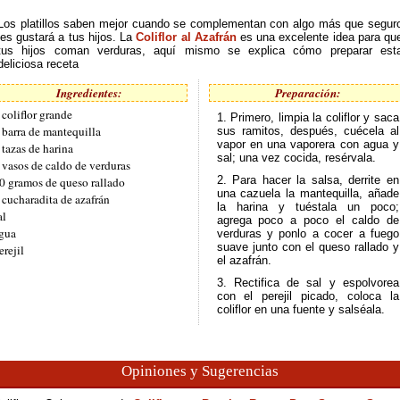
Los platillos saben mejor cuando se complementan con algo más que segur
les gustará a tus hijos. La
Coliflor al Azafrán
es una excelente idea para qu
tus hijos coman verduras, aquí mismo se explica cómo preparar est
deliciosa receta
Ingredientes:
Preparación:
 coliflor grande
1. Primero, limpia la coliflor y saca
 barra de mantequilla
sus ramitos, después, cuécela al
vapor en una vaporera con agua y
 tazas de harina
sal; una vez cocida, resérvala.
 vasos de caldo de verduras
2. Para hacer la salsa, derrite en
0 gramos de queso rallado
una cazuela la mantequilla, añade
 cucharadita de azafrán
la harina y tuéstala un poco;
al
agrega poco a poco el caldo de
gua
verduras y ponlo a cocer a fuego
suave junto con el queso rallado y
erejil
el azafrán.
3. Rectifica de sal y espolvorea
con el perejil picado, coloca la
coliflor en una fuente y salséala.
Opiniones y Sugerencias