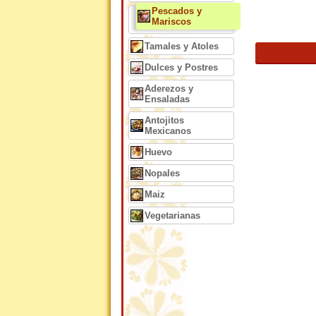
Pescados y
Mariscos
Tamales y Atoles
Dulces y Postres
Aderezos y
Ensaladas
Antojitos
Mexicanos
Huevo
Nopales
Maiz
Vegetarianas