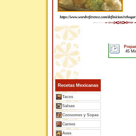
https://www.wordreference.com/definicion/rehogar
Prepar
45 Mi
Recetas Mexicanas
Tacos
Salsas
Consomes y Sopas
Carnes
Aves