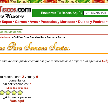
Encuentra Tu Receta Aquí »
Cocina Mexicana
Mariscos
>
Coliflor Con Bacalao Para Semana Santa
r ama de casa puede cocinar. Así que te enseñamos a preparar un apetitoso
Coli
ta receta tiene:
2
votos y
0
comentarios
Su calificación es:
5
Elige las estrellas
¿A ti qué te parece?
Vota aquí