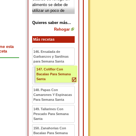
alimento se debe de
utilizar un poco de
aceite, mantequilla o
algún material que
Quieres saber más...
contenga grasa, así se
Rehogar
evitara que se quemen
los alimentos.
Más recetas
me esta
ceta
146. Ensalada de
Garbanzos y Sardinas
para Semana Santa
147. Coliflor Con
Bacalao Para Semana
Santa
148. Papas Con
Camarones Y Espinacas
Para Semana Santa
149. Tallarines Con
Pescado Para Semana
Santa
150. Zanahorias Con
Bacalao Para Semana