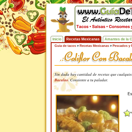
Inicio
Recetas Mexicanas
Amantes de la 
Guia de tacos
>
Recetas Mexicanas
>
Pescados y 
Sin duda hay cantidad de recetas que cualquie
Bacalao
. Consiente a tu paladar.
Es