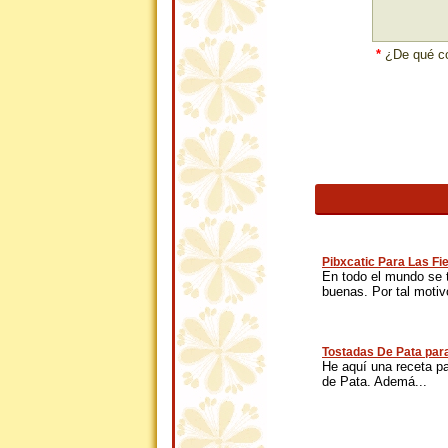
*
¿De qué co
Pibxcatic Para Las Fi
En todo el mundo se 
buenas. Por tal motivo
Tostadas De Pata para
He aquí una receta p
de Pata. Ademá...