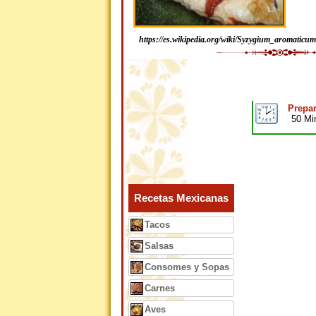
https://es.wikipedia.org/wiki/Syzygium_aromaticum
Prepar
50 Mi
Recetas Mexicanas
Tacos
Salsas
Consomes y Sopas
Carnes
Aves