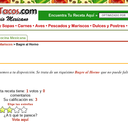
Encuentra Tu Receta Aquí »
Cocina Mexicana
Mariscos
>
Bagre al Horno
emos a tu disposición. Se trata de un riquísimo
Bagre al Horno
que no puede falt
ta receta tiene:
1
votos y
0
comentarios
Su calificación es:
3
Elige las estrellas
¿A ti qué te parece?
Vota aquí