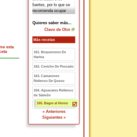
fuertes, por lo que se
recomienda ocupar
poca cantidad. La
receta más común en la
Quieres saber más...
que se utiliza el
clavo
Clavo de Olor
es para aliviar el dolor
de muelas, en donde es
Más recetas
coloca el clavo de olor
me esta
junto al diente que
ceta
161. Boquerones En
duele o se hace buches
Harina
de agua tibia que ha
162. Ceviche De Pescado
sido previamente
hervida con el clavo.
163. Camarones
Rellenos De Queso
164. Aguacates Rellenos
de Salmón
165. Bagre al Horno
« Anteriores
Siguientes »