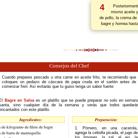
4
Posteriormente
mismo aceite y
de pollo, la crema de 
bagre y hornea hasta
Consejos del Chef
Cuando prepares pescado u otra carne en aceite frito, te recomiendo que
coloques un pedazo de cáscara de papa cruda en el sartén antes de
comenzar freír. Así evitarás que tu guiso tenga un sabor fuerte.
El
Bagre en Salsa
es un platillo que se puede preparar no solo en seman
santa, sino cualquier día de la semana y verás que todos quedará
encantados con este platillo.
Ingredientes:
Preparación:
 de kilogramo de filete de bagre
1. Primero, en una cacerola,
 de barra de mantequilla
agrega la cebolla picada, el jugo de
los limones, la sal, el ajo, la