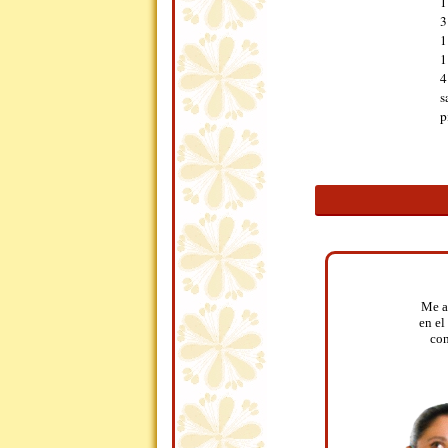
1
3
1
1
4
s
p
Me a
en el
con