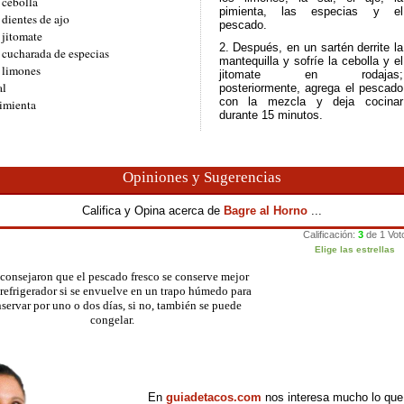
 cebolla
pimienta, las especias y el
 dientes de ajo
pescado.
 jitomate
2. Después, en un sartén derrite la
 cucharada de especias
mantequilla y sofríe la cebolla y el
 limones
jitomate en rodajas;
al
posteriormente, agrega el pescado
con la mezcla y deja cocinar
imienta
durante 15 minutos.
Opiniones y Sugerencias
Califica y Opina acerca de
Bagre al Horno
...
consejaron que el pescado fresco se conserve mejor
 refrigerador si se envuelve en un trapo húmedo para
servar por uno o dos días, si no, también se puede
congelar.
En
guiadetacos.com
nos interesa mucho lo que