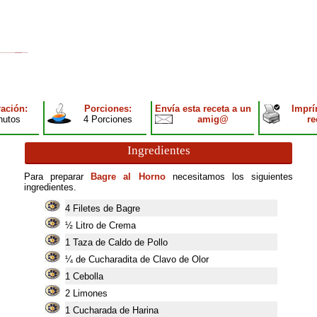
ación:
Porciones:
Envía esta receta a un
Imprí
nutos
4 Porciones
amig@
re
Ingredientes
Para preparar
Bagre al Horno
necesitamos los siguientes
ingredientes.
4
Filetes de Bagre
½ Litro de Crema
1
Taza de Caldo de Pollo
¼ de Cucharadita de Clavo de Olor
1
Cebolla
2
Limones
1
Cucharada de Harina