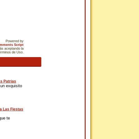
Powered by
omments Script
tás aceptando la
Términos de Uso.
s Patrias
un exquisito
a Las Fiestas
que te