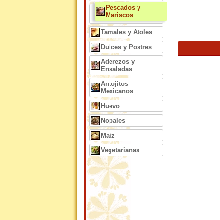
Pescados y
Mariscos
Tamales y Atoles
Dulces y Postres
Aderezos y
Ensaladas
Antojitos
Mexicanos
Huevo
Nopales
Maiz
Vegetarianas