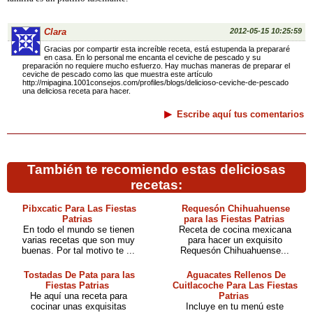
Clara
2012-05-15 10:25:59
Gracias por compartir esta increíble receta, está estupenda la prepararé
en casa. En lo personal me encanta el ceviche de pescado y su
preparación no requiere mucho esfuerzo. Hay muchas maneras de preparar el
ceviche de pescado como las que muestra este artículo
http://mipagina.1001consejos.com/profiles/blogs/delicioso-ceviche-de-pescado
una deliciosa receta para hacer.
Escribe aquí tus comentarios
También te recomiendo estas deliciosas
recetas:
Pibxcatic Para Las Fiestas
Requesón Chihuahuense
Patrias
para las Fiestas Patrias
En todo el mundo se tienen
Receta de cocina mexicana
varias recetas que son muy
para hacer un exquisito
buenas. Por tal motivo te ...
Requesón Chihuahuense...
Tostadas De Pata para las
Aguacates Rellenos De
Fiestas Patrias
Cuitlacoche Para Las Fiestas
He aquí una receta para
Patrias
cocinar unas exquisitas
Incluye en tu menú este