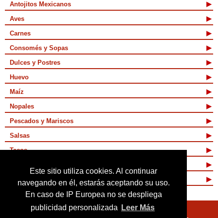
Antojitos Mexicanos
Aves
Carnes
Consomés y Sopas
Dulces y Postres
Huevo
Maíz
Nopales
Pescados y Mariscos
Salsas
Tacos
Tamales y Atoles
Este sitio utiliza cookies. Al continuar
Vegetarianas
navegando en él, estarás aceptando su uso.
En caso de IP Europea no se despliega
publicidad personalizada
Leer Más