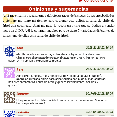
Consejos del Chef
Opiniones y sugerencias
A mi me encanta preparar unos deliciosos tacos de bisteces de res encebollados
y siempre me tomo mi tiempo para cocionar esta deliciosa salsa de chile de
árbol con cacahuate. A mi me pasó la receta un primo que se dedica a vender
tacos en el D.F. A él le compran muchos porque tiene 7 variedades diferentes de
salsas, una de ellas es la salsa de chile de árbol.
sara
2018-11-28 12:56:40
el chile de arbol es seco hay chiles de arbol que no pican hay que
checar eso.si se pasa de tostado el cacahuate o los chiles toman otro
sabor. en mi opnion y experiencia. gracias
Tete
2017-11-07 10:28:02
Agradezco la receta me y nos encanto!!!!, pediría de favor asesoría
sobre los diversos chiles para saber cuales son pues al ir de compras
nos presentan varios chiles de árbol y genera incertidumbre. saludos y
gracias!!!
Annette
2017-09-22 19:25:00
Una pregunta, los chiles de árbol que yo conozco son secos. Son esos
los que pide la receta?
Isabella
2017-04-08 17:31:38