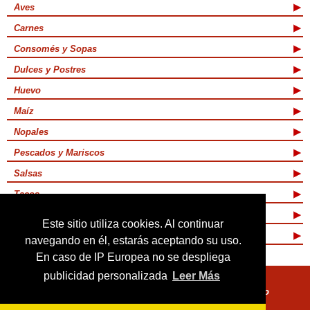
Aves
Carnes
Consomés y Sopas
Dulces y Postres
Huevo
Maíz
Nopales
Pescados y Mariscos
Salsas
Tacos
Tamales y Atoles
Este sitio utiliza cookies. Al continuar
Vegetarianas
navegando en él, estarás aceptando su uso.
En caso de IP Europea no se despliega
publicidad personalizada
Leer Más
Quienes Somos
Términos de Uso