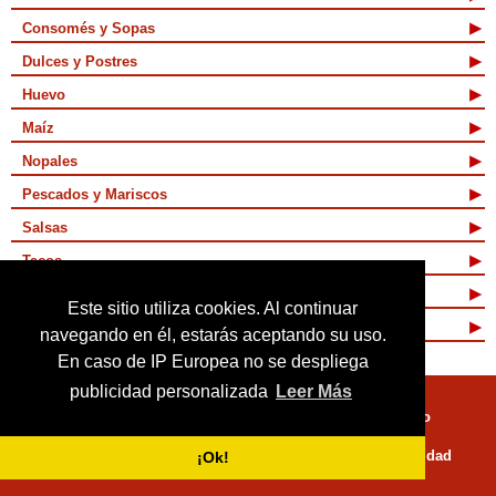
Consomés y Sopas
Dulces y Postres
Huevo
Maíz
Nopales
Pescados y Mariscos
Salsas
Tacos
Tamales y Atoles
Este sitio utiliza cookies. Al continuar
Vegetarianas
navegando en él, estarás aceptando su uso.
En caso de IP Europea no se despliega
publicidad personalizada
Leer Más
Quienes Somos
Términos de Uso
Mapa de sitio
Políticas de Privacidad
¡Ok!