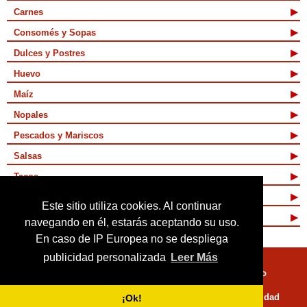
Carnes
Consomés y Sopas
Dulces y Postres
Huevo
Maíz
Nopales
Pescados y Mariscos
Salsas
Tacos
Tamales y Atoles
Este sitio utiliza cookies. Al continuar
Vegetarianas
navegando en él, estarás aceptando su uso.
En caso de IP Europea no se despliega
publicidad personalizada
Leer Más
Quienes Somos
Términos de Uso
Mapa de sitio
Políticas de Privacidad
¡Ok!