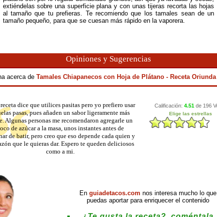
extiéndelas sobre una superficie plana y con unas tijeras recorta las hojas
al tamaño que tu prefieras. Te recomiendo que los tamales sean de un
tamaño pequeño, para que se cuesan más rápido en la vaporera.
Opiniones y Sugerencias
ina acerca de
Tamales Chiapanecos con Hoja de Plátano - Receta Oriunda
 receta dice que utilices pasitas pero yo prefiero usar
uelas pasas, pues añaden un sabor ligeramente más
e. Algunas personas me recomendaron agregarle un
oco de azúcar a la masa, unos instantes antes de
nar de batir, pero creo que eso depende cada quien y
azón que le quieras dar. Espero te queden deliciosos
como a mi.
En
guiadetacos.com
nos interesa mucho lo que
puedas aportar para enriquecer el contenido
¿Te gusta la receta?, coméntala