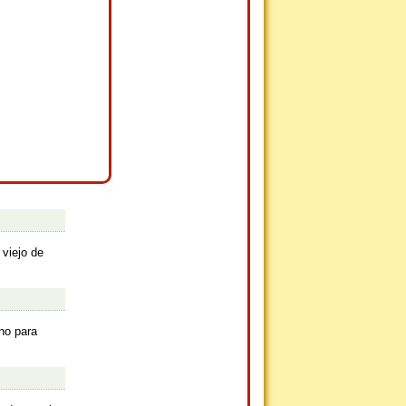
viejo de
no para