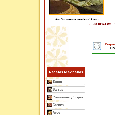
https://es.wikipedia.org/wiki/Platano
Prepar
1 h
Recetas Mexicanas
Tacos
Salsas
Consomes y Sopas
Carnes
Aves