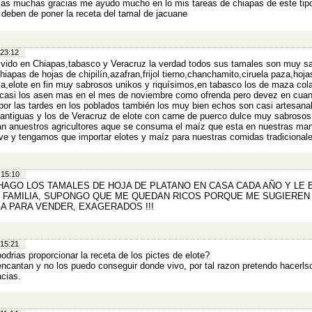
ias muchas gracias me ayudo mucho en lo mis tareas de chiapas de este tip
 deben de poner la receta del tamal de jacuane
 23:12
ivido en Chiapas,tabasco y Veracruz la verdad todos sus tamales son muy s
hiapas de hojas de chipilín,azafran,frijol tierno,chanchamito,ciruela paza,hoja
a,elote en fin muy sabrosos unikos y riquísimos,en tabasco los de maza col
 casi los asen mas en el mes de noviembre como ofrenda pero devez en cuan
por las tardes en los poblados también los muy bien echos son casi artesana
antiguas y los de Veracruz de elote con carne de puerco dulce muy sabroso
n anuestros agricultores aque se consuma el maíz que esta en nuestras ma
e y tengamos que importar elotes y maíz para nuestras comidas tradicional
 15:10
HAGO LOS TAMALES DE HOJA DE PLATANO EN CASA CADA AÑO Y LE 
I FAMILIA, SUPONGO QUE ME QUEDAN RICOS PORQUE ME SUGIEREN
A PARA VENDER, EXAGERADOS !!!
 15:21
odrias proporcionar la receta de los pictes de elote?
ncantan y no los puedo conseguir donde vivo, por tal razon pretendo hacerls
acias.