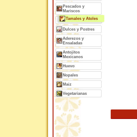
Pescados y
Mariscos
Tamales y Atoles
Dulces y Postres
Aderezos y
Ensaladas
Antojitos
Mexicanos
Huevo
Nopales
Maiz
Vegetarianas