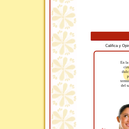
Califica y Op
En la
cir
dulc
p
termi
del s