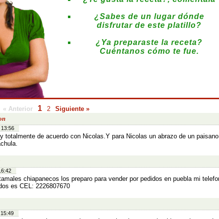
¿Sabes de un lugar dónde
disfrutar de este platillo?
¿Ya preparaste la receta?
Cuéntanos cómo te fue.
:
1
« Anterior
2
Siguiente »
on
 13:56
y totalmente de acuerdo con Nicolas.Y para Nicolas un abrazo de un paisano 
chula.
a
16:42
tamales chiapanecos los preparo para vender por pedidos en puebla mi telefo
dos es CEL: 2226807670
 15:49