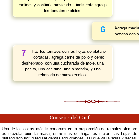
molidos y continúa moviendo. Finalmente agrega
los tomates molidos.
6
Agrega media 
sazona con s
7
Haz los tamales con las hojas de plátano
cortadas, agrega carne de pollo y cerdo
deshebrado, con una cucharada de mole, una
pasita, una aceituna, una almendra, y una
rebanada de huevo cocido.
Consejos del Chef
Una de las cosas más importantes en la preparación de tamales siempre
es mezclar bien la masa, entre más se haga, es mejor. Las hojas de
plátano son por lo regular demasiado grandes, así que ya lavadas y secas,