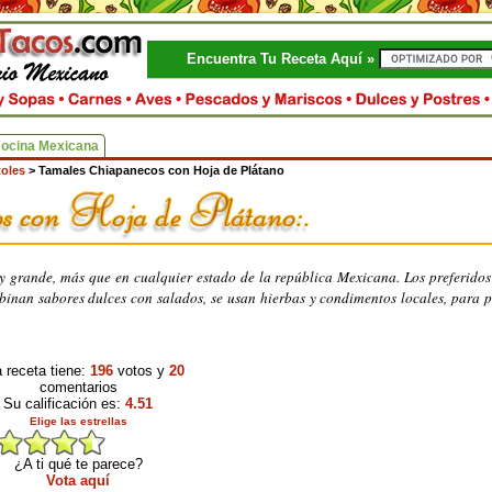
Encuentra Tu Receta Aquí »
Cocina Mexicana
toles
>
Tamales Chiapanecos con Hoja de Plátano
 grande, más que en cualquier estado de la república Mexicana. Los preferidos
binan sabores dulces con salados, se usan hierbas y condimentos locales, para 
 receta tiene:
196
votos y
20
comentarios
Su calificación es:
4.51
Elige las estrellas
¿A ti qué te parece?
Vota aquí