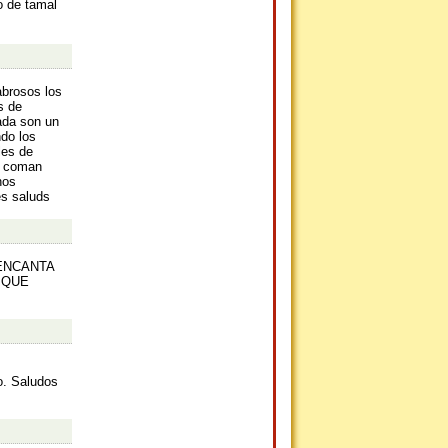
o de tamal
abrosos los
s de
ada son un
do los
les de
s coman
nos
es saluds
ENCANTA
 QUE
o. Saludos