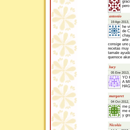
grac
pero
antonio
19 Ago 2013,
he v
de C
chay
arte
consige uno 
recetas muy 
tamale ayuda
quenoce akav
lucy
05 Ene 2013,
YO 
A M
HAG
margaret
04 Oct 2012,
me p
me e
y gr
Nicolás