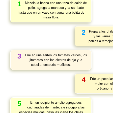
1
Mezcla la harina con una taza de caldo de
pollo, agrega la manteca y la sal, bate
hasta que en un vaso con agua, una bolita de
masa flote.
2
Prepara los chil
y las venas, 
ponlos a remojar
3
Fríe en una sartén los tomates verdes, los
jitomates con los dientes de ajo y la
cebolla, después muélelos.
4
Fríe un poco l
moler con el 
orégano, y
5
En un recipiente amplio agrega dos
cucharadas de manteca e incorpora las
especias molidas, después vierte los chiles