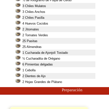
¼ de Kilogramo de Pulpa de Cerdo
3
Chiles Mulatos
3
Chiles Anchos
2
Chiles Pasilla
4
Huevos Cocidos
2
Jitomates
2
Tomates Verdes
25
Pasitas
25
Almendras
1
Cucharada de Ajonjolí Tostado
½ Cucharadita de Orégano
6
Pimientas delgadas
1
Cebolla
2
Dientes de Ajo
2
Hojas Grandes de Plátano
Preparación