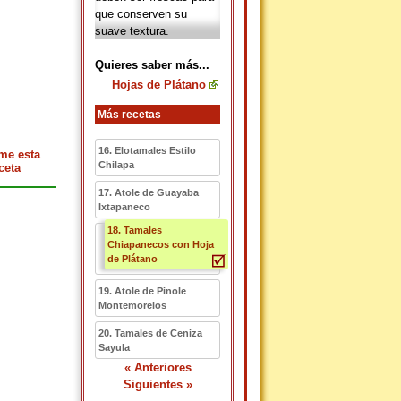
que conserven su
suave textura.
Quieres saber más...
Hojas de Plátano
Más recetas
16. Elotamales Estilo
me esta
Chilapa
ceta
17. Atole de Guayaba
Ixtapaneco
18. Tamales
Chiapanecos con Hoja
de Plátano
19. Atole de Pinole
Montemorelos
20. Tamales de Ceniza
Sayula
« Anteriores
Siguientes »