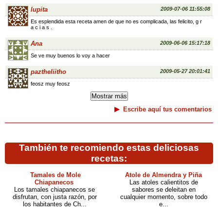
lupita
2009-07-06 11:55:08
Es esplendida esta receta amen de que no es complicada, las felicito, g r
a c i a s .
Ana
2009-06-06 15:17:18
Se ve muy buenos lo voy a hacer
paztheliitho
2009-05-27 20:01:41
feosz muy feosz
Escribe aquí tus comentarios
También te recomiendo estas deliciosas
recetas:
Tamales de Mole
Atole de Almendra y Piña
Chiapanecos
Las atoles calientitos de
Los tamales chiapanecos se
sabores se deleitan en
disfrutan, con justa razón, por
cualquier momento, sobre todo
los habitantes de Ch...
e...