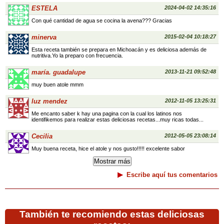
ESTELA
2024-04-02 14:35:16
Con qué cantidad de agua se cocina la avena??? Gracias
minerva
2015-02-04 10:18:27
Esta receta también se prepara en Michoacán y es deliciosa además de
nutritiva.Yo la preparo con frecuencia.
maría. guadalupe
2013-11-21 09:52:48
muy buen atole mmm
luz mendez
2012-11-05 13:25:31
Me encanto saber k hay una pagina con la cual los latinos nos
identifikemos para realizar estas deliciosas recetas...muy ricas todas...
Cecilia
2012-05-05 23:08:14
Muy buena receta, hice el atole y nos gusto!!!!! excelente sabor
Escribe aquí tus comentarios
También te recomiendo estas deliciosas