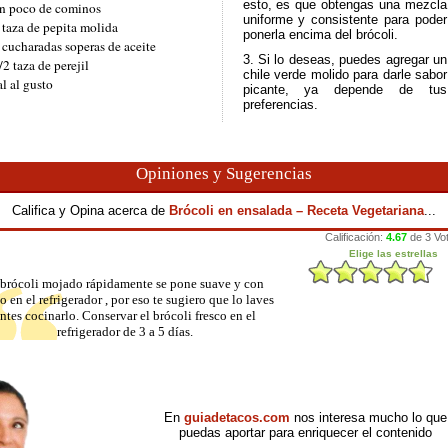
esto, es que obtengas una mezcla
n poco de cominos
uniforme y consistente para poder
 taza de pepita molida
ponerla encima del brócoli.
 cucharadas soperas de aceite
3. Si lo deseas, puedes agregar un
/2 taza de perejil
chile verde molido para darle sabor
al al gusto
picante, ya depende de tus
preferencias.
Opiniones y Sugerencias
Califica y Opina acerca de
Brócoli en ensalada – Receta Vegetariana
...
 brócoli mojado rápidamente se pone suave y con
 en el refrigerador , por eso te sugiero que lo laves
ntes cocinarlo. Conservar el brócoli fresco en el
refrigerador de 3 a 5 días.
En
guiadetacos.com
nos interesa mucho lo que
puedas aportar para enriquecer el contenido