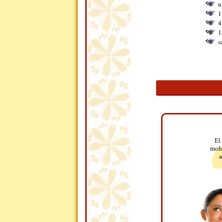
u
1
4
1
s
El
moho
a