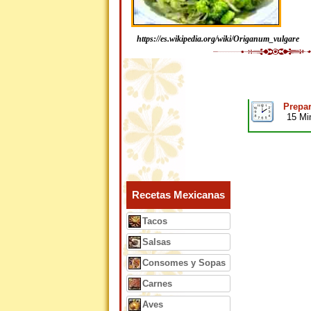
https://es.wikipedia.org/wiki/Origanum_vulgare
Prepar
15 Mi
Recetas Mexicanas
Tacos
Salsas
Consomes y Sopas
Carnes
Aves