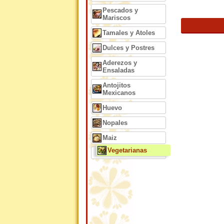
Pescados y
Mariscos
Tamales y Atoles
Dulces y Postres
Aderezos y
Ensaladas
Antojitos
Mexicanos
Huevo
Nopales
Maiz
Vegetarianas