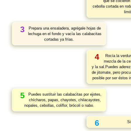
que se cocieron 
cebolla cortada en roda
limó
3
Prepara una ensaladera, agrégale hojas de
lechuga en el fondo y vacía las calabacitas
cortadas ya frías.
4
Rocía la verdur
mezcla de la ceb
y la sal.Puedes aderez
de jitomate, pero proc
posible por ser éstos 
5
Puedes sustituir las calabacitas por ejotes,
chícharos, papas, chayotes, chilacayotes,
nopales, cebollas, coliflor, brócoli o nabo.
6
Si