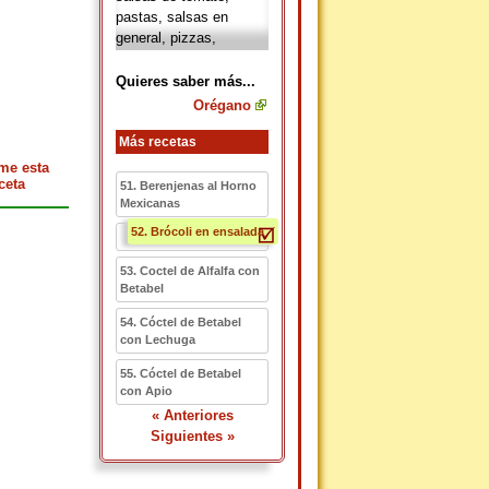
pastas, salsas en
general, pizzas,
pescados, carnes,
pollo, verduras, cordero,
Quieres saber más...
estofados, aceites
Orégano
aromatizados,
marinadas,…Se usa
Más recetas
seco y se puede utilizar
me esta
desde el principio de la
ceta
51. Berenjenas al Horno
cocción. Combinan muy
Mexicanas
bien con perejil, romero,
52. Brócoli en ensalada
tomillo, ajedrea, salvia.
53. Coctel de Alfalfa con
Betabel
54. Cóctel de Betabel
con Lechuga
55. Cóctel de Betabel
con Apio
« Anteriores
Siguientes »