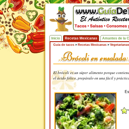
Inicio
Recetas Mexicanas
Amantes de la 
Guia de tacos
>
Recetas Mexicanas
>
Vegetariana
El brócoli es un súper alimento porque contiene
el ácido fólico, prepáralo en una fácil y práct
Es