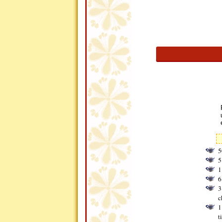
5
5
1
6
3
c
1
t