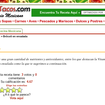
Encuentra Tu Receta Aquí »
Cocina Mexicana
s
>
Brócoli en ensalada
 una gran cantidad de nutrientes y antioxidantes, entre los que destacan la Vita
ica ensalada como la que te sugerimos a continuación.
ta receta tiene:
3
votos y
0
comentarios
Su calificación es:
4.67
Elige las estrellas
¿A ti qué te parece?
Vota aquí