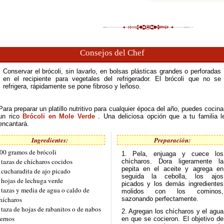
Consejos del Chef
Conservar el brócoli, sin lavarlo, en bolsas plásticas grandes o perforadas
en el recipiente para vegetales del refrigerador. El brócoli que no se
refrigera, rápidamente se pone fibroso y leñoso.
Para preparar un platillo nutritivo para cualquier época del año, puedes cocina
un rico
Brócoli en Mole Verde
. Una deliciosa opción que a tu familia l
encantará.
Ingredientes:
Preparación:
00 gramos de brócoli
1. Pela, enjuaga y cuece los
 tazas de chícharos cocidos
chícharos. Dora ligeramente la
pepita en el aceite y agrega en
 cucharadita de ajo picado
seguida la cebolla, los ajos
 hojas de lechuga verde
picados y los demás ingredientes
 tazas y media de agua o caldo de
molidos con los cominos,
hícharos
sazonando perfectamente.
 taza de hojas de rabanitos o de nabos
2. Agregan los chícharos y el agua
iernos
en que se cocieron. El objetivo de