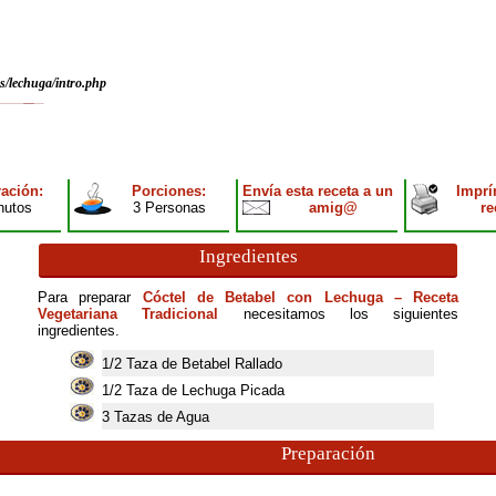
s/lechuga/intro.php
ación:
Porciones:
Envía esta receta a un
Imprí
nutos
3 Personas
amig@
re
Ingredientes
Para preparar
Cóctel de Betabel con Lechuga – Receta
Vegetariana Tradicional
necesitamos los siguientes
ingredientes.
1/2 Taza de Betabel Rallado
1/2 Taza de Lechuga Picada
3
Tazas de Agua
Preparación