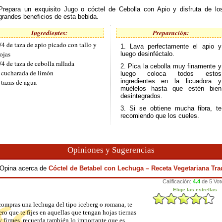
Prepara un exquisito Jugo o cóctel de Cebolla con Apio y disfruta de lo
grandes beneficios de esta bebida.
Ingredientes:
Preparación:
/4 de taza de apio picado con tallo y
1. Lava perfectamente el apio y
ojas
luego desinféctalo.
/4 de taza de cebolla rallada
2. Pica la cebolla muy finamente y
 cucharada de limón
luego coloca todos estos
ingredientes en la licuadora y
 tazas de agua
muélelos hasta que estén bien
desintegrados.
3. Si se obtiene mucha fibra, te
recomiendo que los cueles.
Opiniones y Sugerencias
y Opina acerca de
Cóctel de Betabel con Lechuga – Receta Vegetariana Tra
compras una lechuga del tipo iceberg o romana, te
ero que te fijes en aquellas que tengan hojas tiernas
y firmes, recuerda también lo importante que es