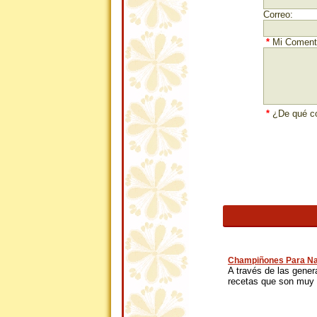
Correo:
*
Mi Comenta
*
¿De qué co
Champiñones Para Na
A través de las gene
recetas que son muy 