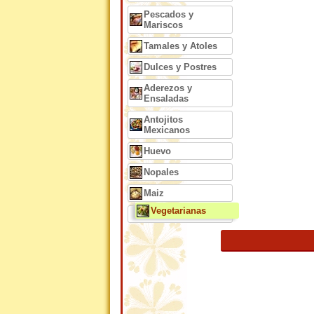
Pescados y
Mariscos
Tamales y Atoles
Dulces y Postres
Aderezos y
Ensaladas
Antojitos
Mexicanos
Huevo
Nopales
Maiz
Vegetarianas