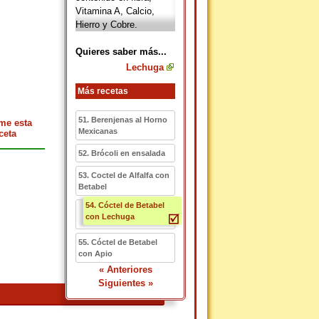
Vitamina A, Calcio,
Hierro y Cobre.
Quieres saber más...
Lechuga
Más recetas
51. Berenjenas al Horno
me esta
Mexicanas
ceta
52. Brócoli en ensalada
53. Coctel de Alfalfa con
Betabel
54. Cóctel de Betabel
con Lechuga
55. Cóctel de Betabel
con Apio
« Anteriores
Siguientes »