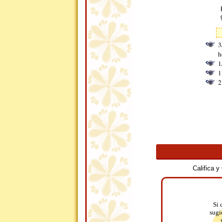
3
h
1
1
2
Califica 
Si 
sugi