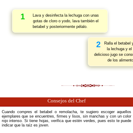
1
Lava y desinfecta la lechuga con unas
gotas de cloro o yodo, lava también el
betabel y posteriormente pélalo.
2
Ralla el betabel 
la lechuga y e
delicioso jugo se con
de los aliment
Consejos del Chef
Cuando compres el betabel o remolacha, te sugiero escoger aquellos
ejemplares que se encuentres, firmes y lisos, sin manchas y con un color
rojo intenso. Si tiene hojas, verifica que estén verdes, pues esto te puede
indicar que la raíz es joven.