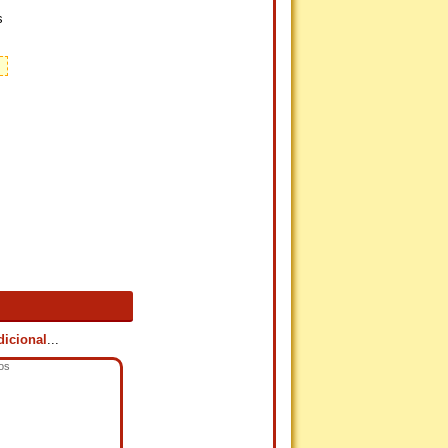
s
dicional
...