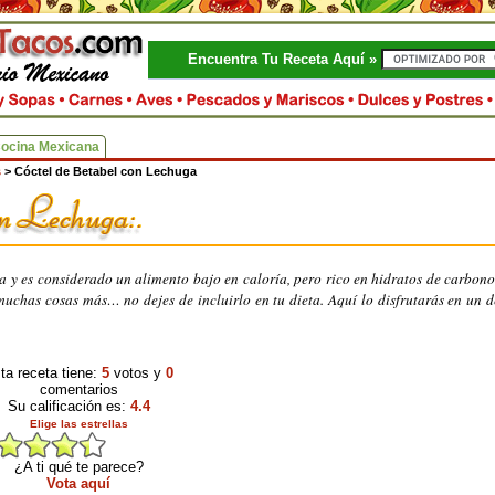
Encuentra Tu Receta Aquí »
Cocina Mexicana
s
>
Cóctel de Betabel con Lechuga
y es considerado un alimento bajo en caloría, pero rico en hidratos de carbono
muchas cosas más… no dejes de incluirlo en tu dieta. Aquí lo disfrutarás en un d
ta receta tiene:
5
votos y
0
comentarios
Su calificación es:
4.4
Elige las estrellas
¿A ti qué te parece?
Vota aquí