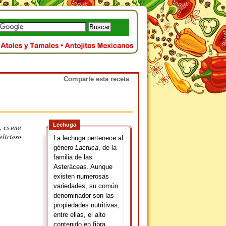
Comparte esta receta
Lechuga
, es una
elicioso
La lechuga pertenece al
género
Lactuca
, de la
familia de las
Asteráceas. Aunque
existen numerosas
variedades, su común
denominador son las
propiedades nutritivas,
entre ellas, el alto
contenido en fibra,