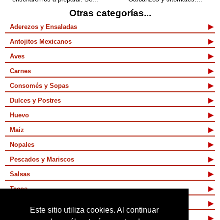
Otras categorías...
Aderezos y Ensaladas
Antojitos Mexicanos
Aves
Carnes
Consomés y Sopas
Dulces y Postres
Huevo
Maíz
Nopales
Pescados y Mariscos
Salsas
Tacos
Tamales y Atoles
Este sitio utiliza cookies. Al continuar
Vegetarianas