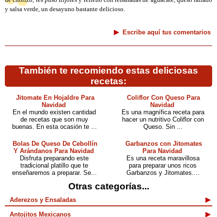
de chorizo, les puso frijoles y relleno con rebanadas de aguacate, queso rallado
y salsa verde, un desayuno bastante delicioso.
Escribe aquí tus comentarios
También te recomiendo estas deliciosas
recetas:
Jitomate En Hojaldre Para
Coliflor Con Queso Para
Navidad
Navidad
En el mundo existen cantidad
Es una magnífica receta para
de recetas que son muy
hacer un nutritivo Coliflor con
buenas. En esta ocasión te ...
Queso. Sin ...
Bolas De Queso De Cebollín
Garbanzos con Jitomates
Y Arándanos Para Navidad
Para Navidad
Disfruta preparando este
Es una receta maravillosa
tradicional platillo que te
para preparar unos ricos
enseñaremos a preparar. Se...
Garbanzos y Jitomates....
Otras categorías...
Aderezos y Ensaladas
Antojitos Mexicanos