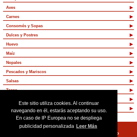
Aves
Carnes
Consomés y Sopas
Dulces y Postres
Huevo
Maíz
Nopales
Pescados y Mariscos
Salsas
Tacos
Tamales y Atoles
Este sitio utiliza cookies. Al continuar
Vegetarianas
navegando en él, estarás aceptando su uso.
En caso de IP Europea no se despliega
publicidad personalizada
Leer Más
Quienes Somos
Términos de Uso